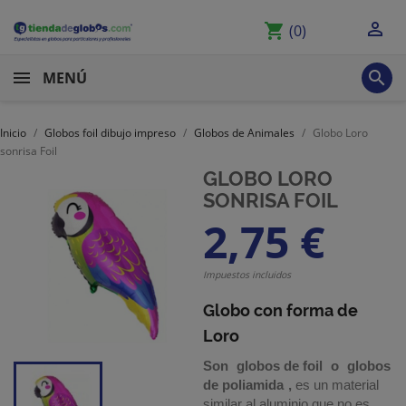

shopping_cart
(0)

MENÚ
Inicio
Globos foil dibujo impreso
Globos de Animales
Globo Loro
sonrisa Foil
GLOBO LORO
SONRISA FOIL
2,75 €
Impuestos incluidos
Globo con forma de
Loro
Son
globos de foil
o
globos
de poliamida
,
es un material
similar al aluminio que no es