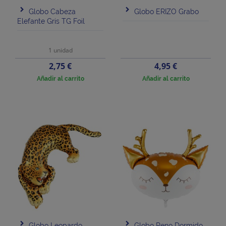
Globo Cabeza
Globo ERIZO Grabo
Elefante Gris TG Foil
1 unidad
Precio
Precio
2,75 €
4,95 €
Añadir al carrito
Añadir al carrito
Globo Leopardo
Globo Reno Dormido