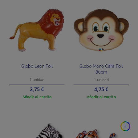
Globo León Foil
Globo Mono Cara Foil
80cm
1 unidad
1 unidad
Precio
Precio
2,75 €
4,75 €
Añadir al carrito
Añadir al carrito
add