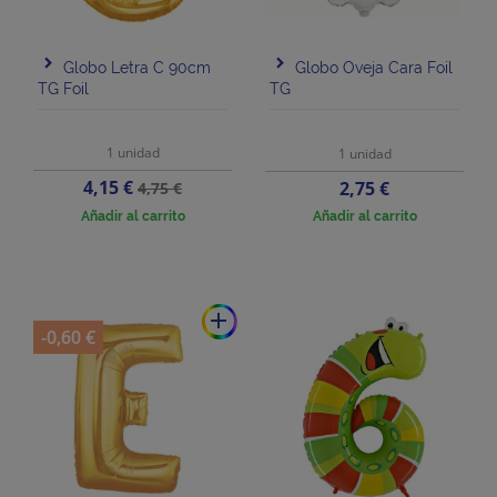
Globo Letra C 90cm
Globo Oveja Cara Foil
TG Foil
TG
1 unidad
1 unidad
Precio
Precio
4,15 €
Precio
2,75 €
4,75 €
base
Añadir al carrito
Añadir al carrito
add
-0,60 €