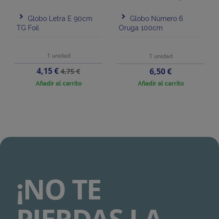
Globo Letra E 90cm
Globo Número 6
TG Foil
Oruga 100cm
1 unidad
1 unidad
Precio
Precio
4,15 €
Precio
6,50 €
4,75 €
base
Añadir al carrito
Añadir al carrito
¡NO TE
PIERDAS LA