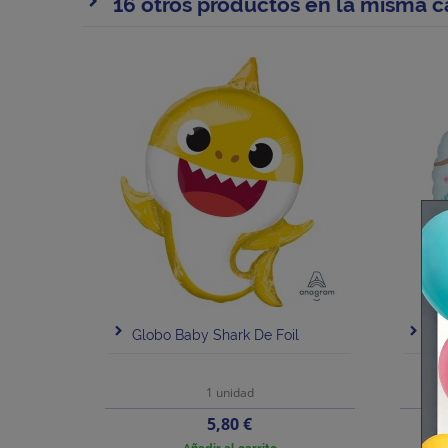
16 otros productos en la misma c
Globo Baby Shark De Foil
Glo
1 unidad
Precio
5,80 €