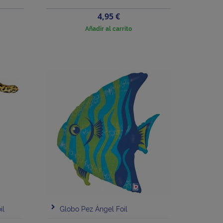
Precio
4,95 €
Añadir al carrito
il
Globo Pez Ángel Foil