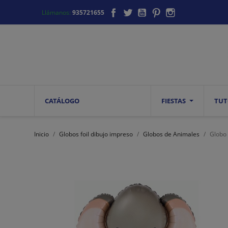
Facebook
Twitter
YouTube
Pinterest
Instagram
Llámanos:
935721655
CATÁLOGO
FIESTAS
TUT
Inicio
Globos foil dibujo impreso
Globos de Animales
Globo 