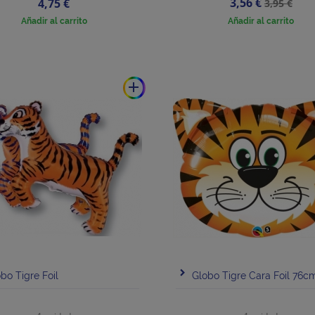
Precio
Precio
Precio
3,56 €
4,75 €
3,95 €
base
Añadir al carrito
Añadir al carrito
add
bo Tigre Foil
Globo Tigre Cara Foil 76c