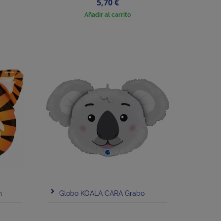
Precio
5,70 €
Añadir al carrito
m
Globo KOALA CARA Grabo