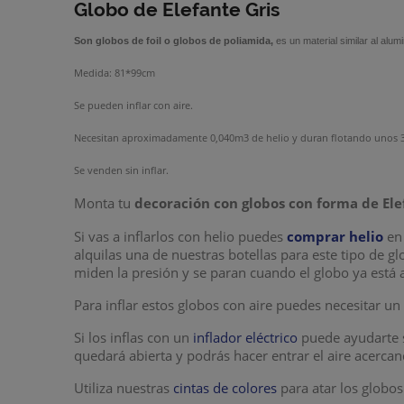
Globo de Elefante Gris
Son
globos de foil
o
globos de poliamida
,
es un material similar al alu
Medida: 81*99cm
Se pueden inflar con aire.
Necesitan aproximadamente 0,040m3 de helio y duran flotando unos 3
Se venden sin inflar.
Monta tu
decoración con globos con forma de Ele
Si vas a inflarlos con helio puedes
comprar helio
en 
alquilas una de nuestras botellas para este tipo de g
miden la presión y se paran cuando el globo ya está 
Para inflar estos globos con aire puedes necesitar u
Si los inflas con un
inflador eléctrico
puede ayudarte s
quedará abierta y podrás hacer entrar el aire acerca
Utiliza nuestras
cintas de colores
para atar los globos