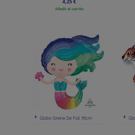
Precio
4,25 €
Añadir al carrito
Globo Sirena De Foil 76cm
Glo