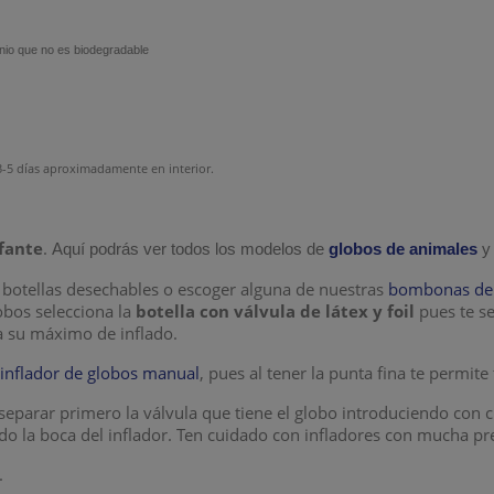
minio que no es biodegradable
-5 días aproximadamente en interior.
fante
.
Aquí podrás ver todos los modelos de
globos de animales
y
botellas desechables o escoger alguna de nuestras
bombonas de h
lobos selecciona la
botella con válvula de látex y foil
pues te s
a su máximo de inflado.
n
inflador de globos manual
, pues al tener la punta fina te permite
eparar primero la válvula que tiene el globo introduciendo con c
ndo la boca del inflador. Ten cuidado con infladores con mucha p
.