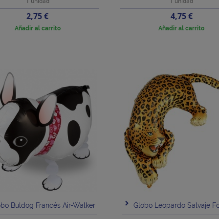
1 unidad
1 unidad
Precio
Precio
2,75 €
4,75 €
Añadir al carrito
Añadir al carrito
bo Buldog Francés Air-Walker
Globo Leopardo Salvaje Fo