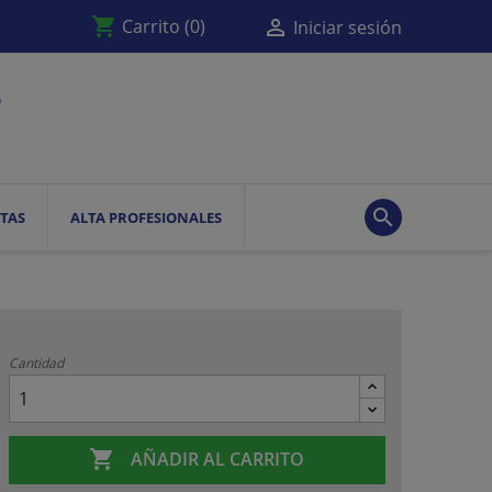
shopping_cart

Carrito
(0)
Iniciar sesión

TAS
ALTA PROFESIONALES
Cantidad

AÑADIR AL CARRITO