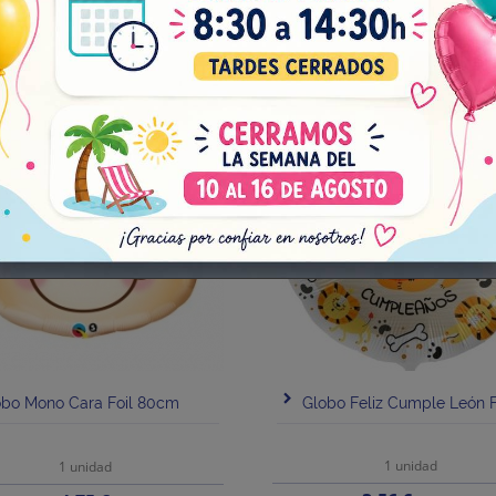
Añadir al carrito
Añadir al carrito
¡EN OFERTA!
-10%
obo Mono Cara Foil 80cm
Globo Feliz Cumple León F
1 unidad
1 unidad