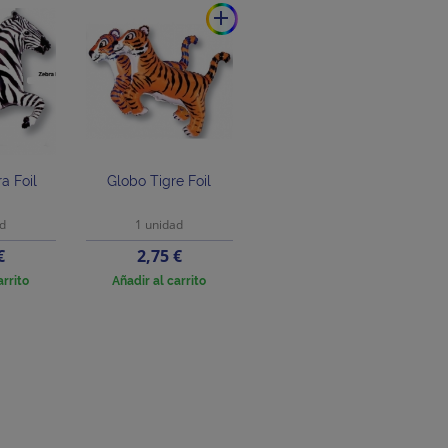
add
a Foil
Globo Tigre Foil
ad
1 unidad
o
Precio
€
2,75 €
arrito
Añadir al carrito