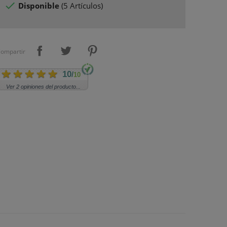

Disponible
(
5 Artículos
)
ompartir
10
/
10
Ver 2 opiniones del producto...