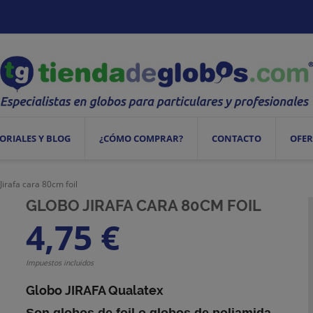
ORIALES Y BLOG
¿CÓMO COMPRAR?
CONTACTO
OFER
Jirafa cara 80cm foil
GLOBO JIRAFA CARA 80CM FOIL
4,75 €
Impuestos incluidos
Globo JIRAFA Qualatex
Son
globos de foil
o
globos de poliamida
,