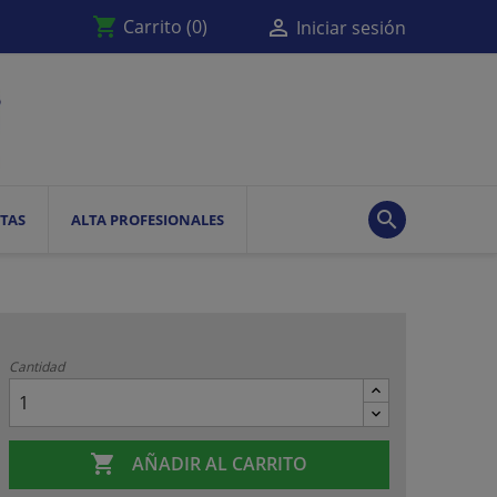
shopping_cart

Carrito
(0)
Iniciar sesión

TAS
ALTA PROFESIONALES
Cantidad

AÑADIR AL CARRITO