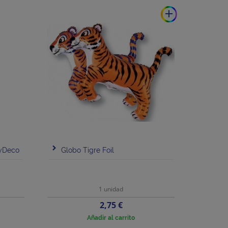
add
tyDeco
Globo Tigre Foil
1 unidad
Precio
2,75 €
Añadir al carrito