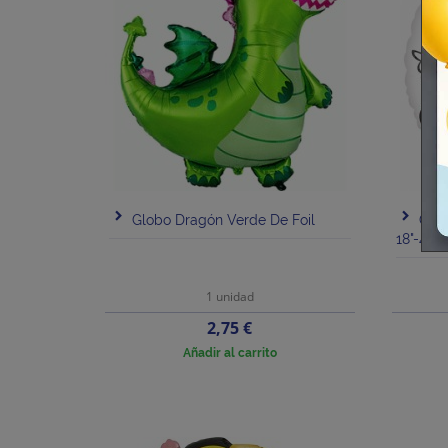
Globo Dragón Verde De Foil
Glo
18"-45
1 unidad
Precio
2,75 €
Añadir al carrito