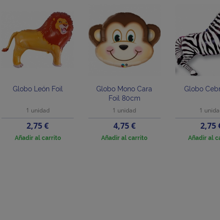
Globo León Foil
Globo Mono Cara
Globo Cebr
Foil 80cm
1 unidad
1 unidad
1 unid
Precio
Precio
Preci
2,75 €
4,75 €
2,75 
Añadir al carrito
Añadir al carrito
Añadir al c