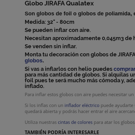
Globo JIRAFA Qualatex
Son
globos de foil
o
globos de poliamida
,
Medida: 32" - 80cm
Se pueden inflar con aire.
Necesitan aproximadamente 0,045m3 de hel
Se venden sin inflar.
Monta tu
decoración con globos de JIRAF
globos
.
Si vas a inflarlos con helio puedes
comprar
para más cantidad de globos. Si alquilas u
foil
pues te será mucho más cómoda y, adem
inflado.
Para inflar estos globos con aire puedes necesitar u
Si los inflas con un
inflador eléctrico
puede ayudarte s
quedará abierta y podrás hacer entrar el aire acerca
Utiliza nuestras
cintas de colores
para atar los globos
TAMBIÉN PODRÍA INTERESARLE