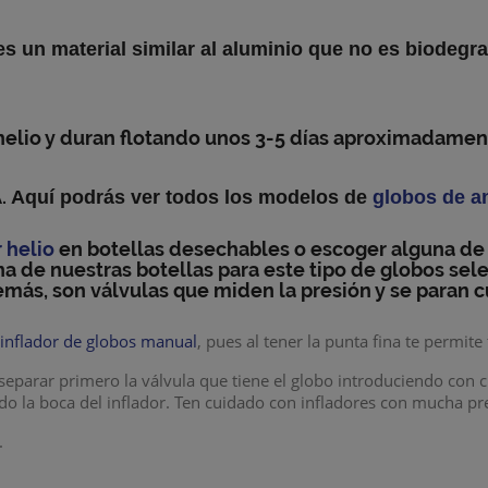
es un material similar al aluminio que no es biodegr
io y duran flotando unos 3-5 días aproximadamente
A
.
Aquí podrás ver todos los modelos de
globos de a
 helio
en botellas desechables o escoger alguna de
na de nuestras botellas para este tipo de globos sel
ás, son válvulas que miden la presión y se paran c
n
inflador de globos manual
, pues al tener la punta fina te permite
eparar primero la válvula que tiene el globo introduciendo con c
ndo la boca del inflador. Ten cuidado con infladores con mucha p
.