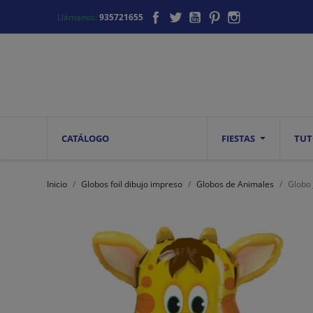
Facebook
Twitter
YouTube
Pinterest
Instagram
Llámanos:
935721655
CATÁLOGO
FIESTAS
TUT
Inicio
Globos foil dibujo impreso
Globos de Animales
Globo 