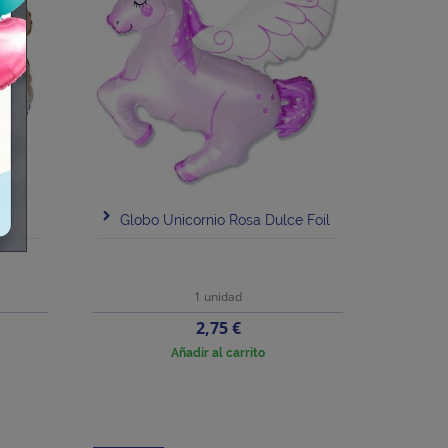
l TG
Globo Unicornio Rosa Dulce Foil
1 unidad
Precio
2,75 €
Añadir al carrito