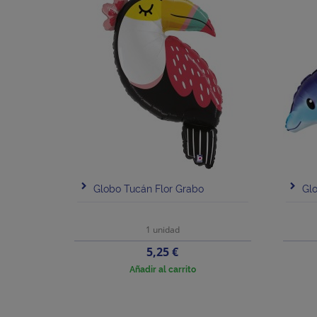
Globo Tucán Flor Grabo
Glo
1 unidad
Precio
5,25 €
Añadir al carrito