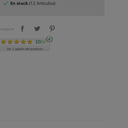

En stock
(
12 Artículos
)
ompartir
10
/
10
Ver 1 opinión del producto