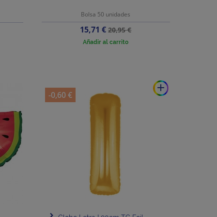
Bolsa 50 unidades
Precio
Precio
15,71 €
20,95 €
base
Añadir al carrito
add
-0,60 €