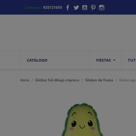
Facebook
Twitter
YouTube
Pinterest
Instagram
Llámanos:
935721655
CATÁLOGO
FIESTAS
TUT
Inicio
Globos foil dibujo impreso
Globos de frutas
Globo agu