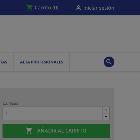
shopping_cart

Carrito
(0)
Iniciar sesión

TAS
ALTA PROFESIONALES
Cantidad

AÑADIR AL CARRITO