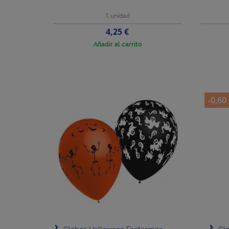
1 unidad
Precio
4,25 €
Añadir al carrito
-0,60