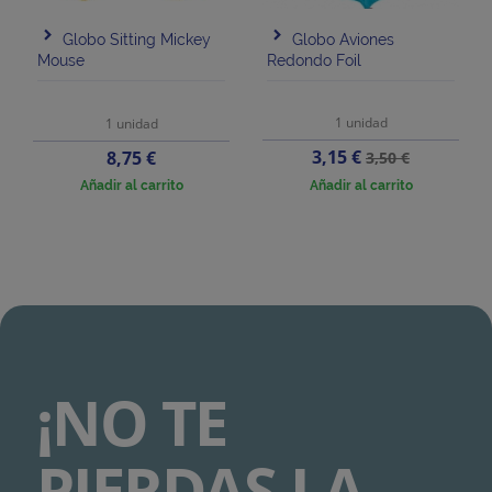
Globo Sitting Mickey
Globo Aviones
Mouse
Redondo Foil
1 unidad
1 unidad
Precio
Precio
Precio
3,15 €
8,75 €
3,50 €
base
Añadir al carrito
Añadir al carrito
¡NO TE
PIERDAS LA