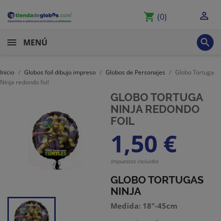

shopping_cart
(0)

MENÚ
Inicio
Globos foil dibujo impreso
Globos de Personajes
Globo Tortuga
Ninja redondo foil
GLOBO TORTUGA
NINJA REDONDO
FOIL
1,50 €
Impuestos incluidos
GLOBO TORTUGAS
NINJA
Medida: 18"-45cm