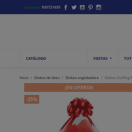
Facebook
Twitter
YouTube
Pinterest
Instagram
Llámanos:
935721655
CATÁLOGO
FIESTAS
TUT
Inicio
Globos de látex
Globos englobadora
Globos Stuffing 
¡EN OFERTA!
-25%