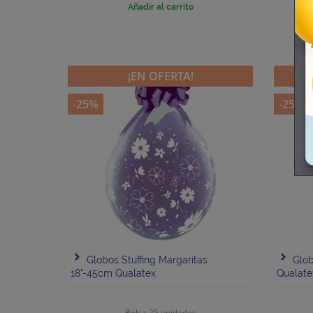
base
Añadir al carrito
¡EN OFERTA!
-25%
-25%
Globos Stuffing Margaritas
Glob
18"-45cm Qualatex
Qualate
Bolsa 25 unidades