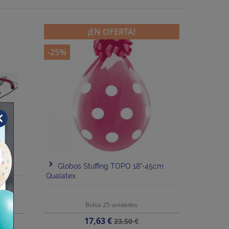
¡EN OFERTA!
-25%
18"
Globos Stuffing TOPO 18"-45cm
Qualatex
Bolsa 25 unidades
Precio
Precio
17,63 €
23,50 €