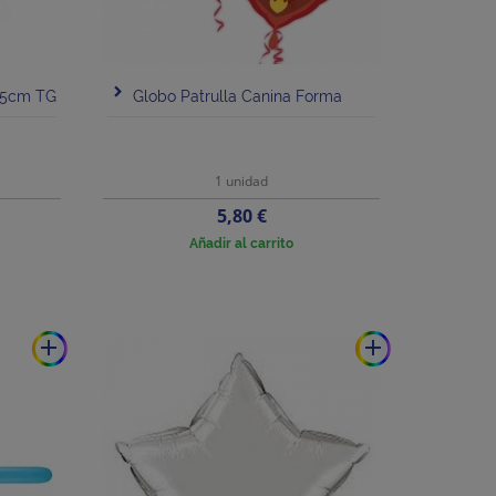
-45cm TG
Globo Patrulla Canina Forma
1 unidad
Precio
5,80 €
Añadir al carrito
add
add