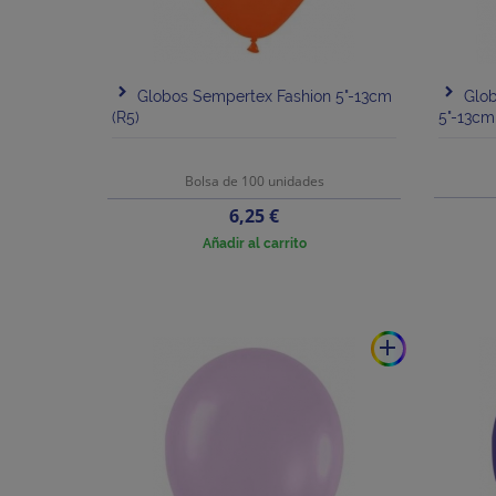
Globos Sempertex Fashion 5"-13cm
Glob
(R5)
5"-13cm
Bolsa de 100 unidades
Precio
6,25 €
Añadir al carrito
add