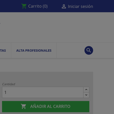
shopping_cart

Carrito
(0)
Iniciar sesión

TAS
ALTA PROFESIONALES
Cantidad

AÑADIR AL CARRITO