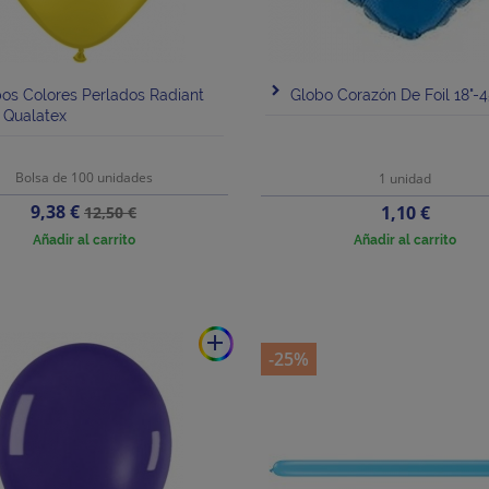
os Colores Perlados Radiant
Globo Corazón De Foil 18"
 Qualatex
Bolsa de 100 unidades
1 unidad
Precio
Precio
9,38 €
Precio
1,10 €
12,50 €
base
Añadir al carrito
Añadir al carrito
add
-25%