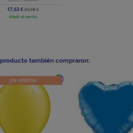
Precio
Precio
17,63 €
23,50 €
base
Añadir al carrito
e producto también compraron:
add
¡EN OFERTA!