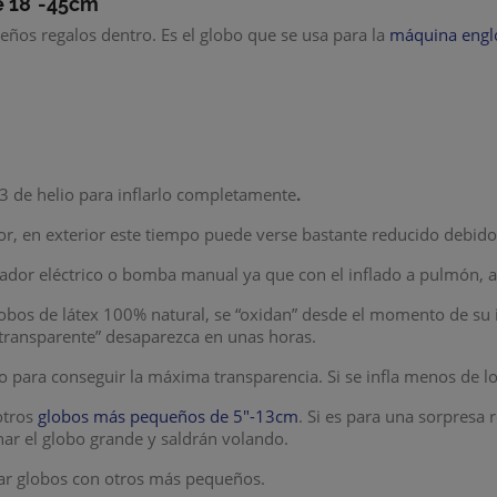
e 18"-45cm
ños regalos dentro. Es el globo que se usa para la
máquina engl
m3 de helio para inflarlo completamente
.
or, en exterior este tiempo puede verse bastante reducido debido 
nflador eléctrico o bomba manual ya que con el inflado a pulmón, a
lobos de látex 100% natural, se “oxidan” desde el momento de su i
“transparente” desaparezca en unas horas.
do para conseguir la máxima transparencia. Si se infla menos de 
otros
globos más pequeños de 5"-13cm
. Si es para una sorpres
ar el globo grande y saldrán volando.
nar globos con otros más pequeños.