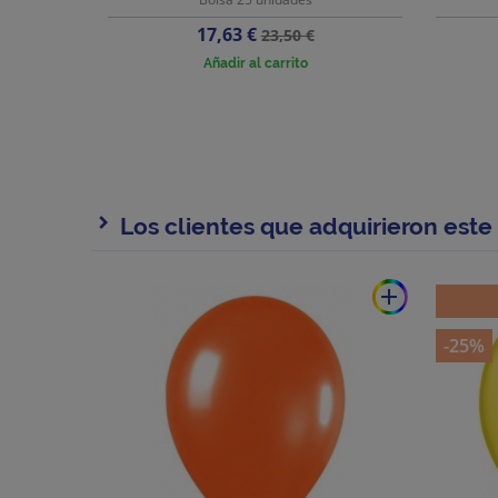
Precio
Precio
17,63 €
23,50 €
base
Añadir al carrito
Los clientes que adquirieron est
add
-25%