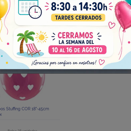
Añadir al carrito
Añadir al carrito
¡EN OFERTA!
os Stuffing COR 18"-45cm
x
Bolsa 25 unidades