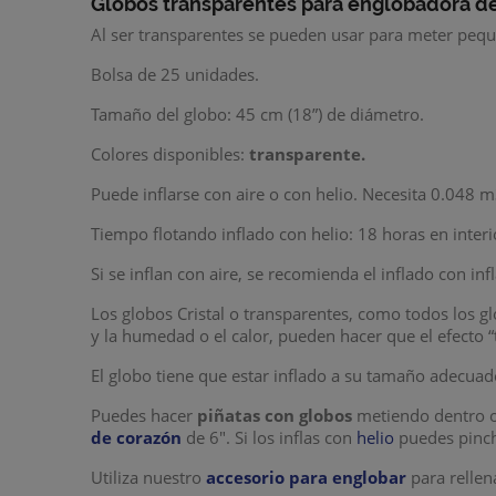
Globos transparentes para englobadora d
Al ser transparentes se pueden usar para meter peque
Bolsa de 25 unidades.
Tamaño del globo: 45 cm (18”) de diámetro.
Colores disponibles:
transparente.
Puede inflarse con aire o con helio. Necesita 0.048 
Tiempo flotando inflado con helio: 18 horas en interi
Si se inflan con aire, se recomienda el inflado con i
Los globos Cristal o transparentes, como todos los g
y la humedad o el calor, pueden hacer que el efecto 
El globo tiene que estar inflado a su tamaño adecua
Puedes hacer
piñatas con globos
metiendo dentro 
de corazón
de 6". Si los inflas con
helio
puedes pinch
Utiliza nuestro
accesorio para englobar
para relle