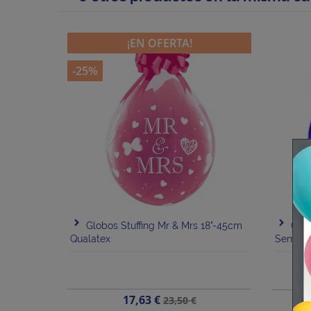
¡EN OFERTA!
-25%
Globos Stuffing Mr & Mrs 18"-45cm
Glob
Qualatex
Semper
Precio
Precio
17,63 €
23,50 €