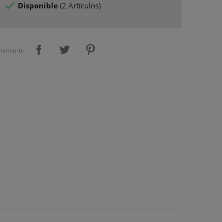

Disponible
(
2 Artículos
)
ompartir