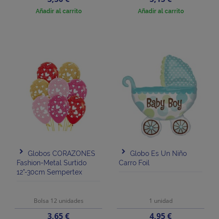
Añadir al carrito
Añadir al carrito
Globos CORAZONES
Globo Es Un Niño
Fashion-Metal Surtido
Carro Foil
12"-30cm Sempertex
Bolsa 12 unidades
1 unidad
Precio
Precio
3,65 €
4,95 €