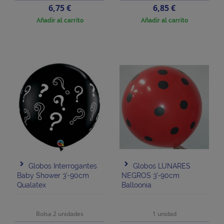
Precio
Precio
6,75 €
6,85 €
Añadir al carrito
Añadir al carrito
Globos Interrogantes
Globos LUNARES
Baby Shower 3'-90cm
NEGROS 3'-90cm
Qualatex
Balloonia
Bolsa 2 unidades
1 unidad