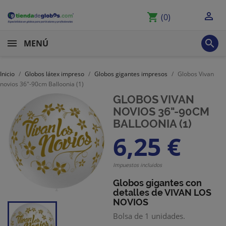

shopping_cart
(0)

MENÚ
Inicio
Globos látex impreso
Globos gigantes impresos
Globos Vivan
novios 36"-90cm Balloonia (1)
GLOBOS VIVAN
NOVIOS 36"-90CM
BALLOONIA (1)
6,25 €
Impuestos incluidos
Globos gigantes con
detalles de VIVAN LOS
NOVIOS
Bolsa de 1 unidades.