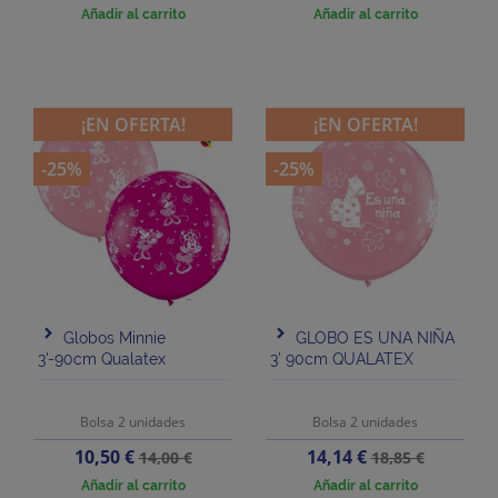
Añadir al carrito
Añadir al carrito
¡EN OFERTA!
¡EN OFERTA!
-25%
-25%
Globos Minnie
GLOBO ES UNA NIÑA
3'-90cm Qualatex
3' 90cm QUALATEX
Bolsa 2 unidades
Bolsa 2 unidades
Precio
Precio
Precio
Precio
10,50 €
14,14 €
14,00 €
18,85 €
base
base
Añadir al carrito
Añadir al carrito