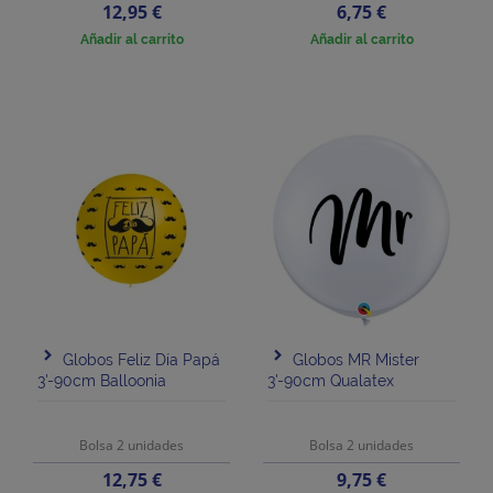
Precio
Precio
12,95 €
6,75 €
Añadir al carrito
Añadir al carrito
Globos Feliz Día Papá
Globos MR Mister
3'-90cm Balloonia
3'-90cm Qualatex
Bolsa 2 unidades
Bolsa 2 unidades
Precio
Precio
12,75 €
9,75 €