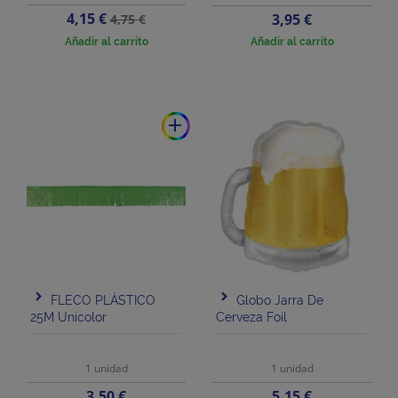
Precio
Precio
4,15 €
Precio
3,95 €
4,75 €
base
Añadir al carrito
Añadir al carrito
add
FLECO PLÁSTICO
Globo Jarra De
25M Unicolor
Cerveza Foil
1 unidad
1 unidad
Precio
Precio
3,50 €
5,15 €