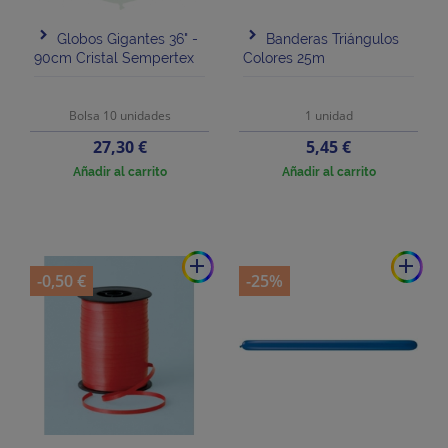
Globos Gigantes 36" -
Banderas Triángulos
90cm Cristal Sempertex
Colores 25m
Bolsa 10 unidades
1 unidad
Precio
Precio
27,30 €
5,45 €
Añadir al carrito
Añadir al carrito
add
add
-0,50 €
-25%