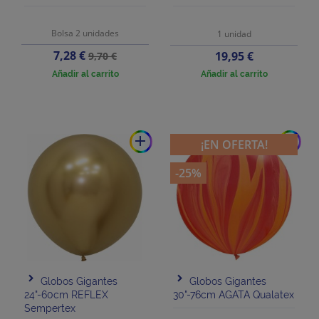
Bolsa 2 unidades
1 unidad
Precio
Precio
7,28 €
Precio
19,95 €
9,70 €
base
Añadir al carrito
Añadir al carrito
add
add
¡EN OFERTA!
-25%
Globos Gigantes
Globos Gigantes
24"-60cm REFLEX
30"-76cm AGATA Qualatex
Sempertex