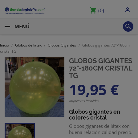

shopping_cart
(0)

MENÚ
Inicio
Globos de látex
Globos Gigantes
Globos gigantes 72"-180cm
cristal TG
GLOBOS GIGANTES
72"-180CM CRISTAL
TG
19,95 €
Impuestos incluidos
Globos gigantes
en
colores cristal
Globos gigantes de látex con
buena relación calidad precio.