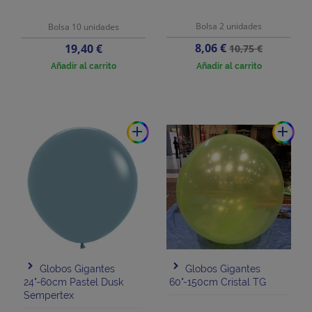
Bolsa 2 unidades
Bolsa 10 unidades
Precio
Precio
Precio
8,06 €
19,40 €
10,75 €
base
Añadir al carrito
Añadir al carrito
add
add
Globos Gigantes
Globos Gigantes
24"-60cm Pastel Dusk
60"-150cm Cristal TG
Sempertex