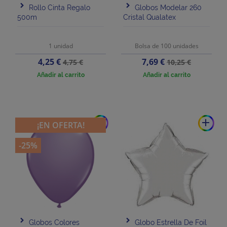
Rollo Cinta Regalo
Globos Modelar 260
500m
Cristal Qualatex
1 unidad
Bolsa de 100 unidades
Precio
Precio
Precio
Precio
4,25 €
7,69 €
4,75 €
10,25 €
base
base
Añadir al carrito
Añadir al carrito
add
add
¡EN OFERTA!
-25%
Globos Colores
Globo Estrella De Foil