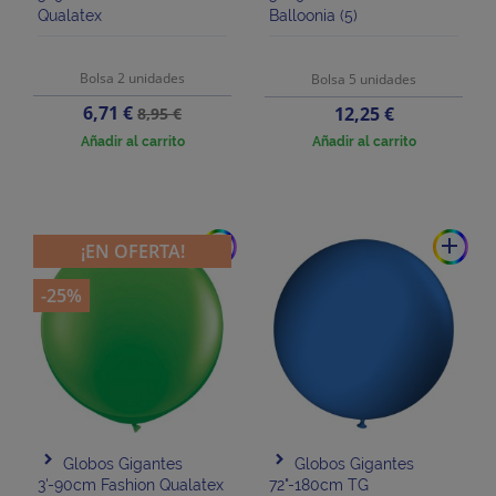
Qualatex
Balloonia (5)
Bolsa 2 unidades
Bolsa 5 unidades
Precio
Precio
6,71 €
Precio
12,25 €
8,95 €
base
Añadir al carrito
Añadir al carrito
add
add
¡EN OFERTA!
-25%
Globos Gigantes
Globos Gigantes
3'-90cm Fashion Qualatex
72"-180cm TG