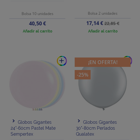
Bolsa 2 unidades
Bolsa 10 unidades
Precio
Precio
Precio
17,14 €
40,50 €
22,85 €
base
Añadir al carrito
Añadir al carrito
add
add
¡EN OFERTA!
-25%
Globos Gigantes
Globos Gigantes
24"-60cm Pastel Mate
30"-80cm Perlados
Sempertex
Qualatex