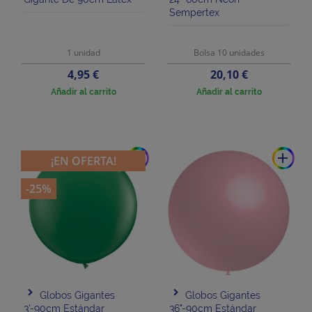
Sempertex
1 unidad
Bolsa 10 unidades
Precio
Precio
4,95 €
20,10 €
Añadir al carrito
Añadir al carrito
add
add
¡EN OFERTA!
-25%
Globos Gigantes
Globos Gigantes
3'-90cm Estándar
36"-90cm Estándar