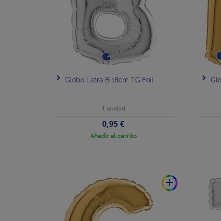
Globo Letra B 18cm TG Foil
Glo
1 unidad
Precio
0,95 €
Añadir al carrito
add