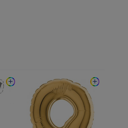
add
add