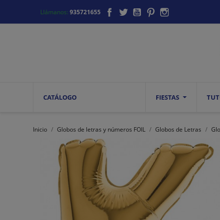
Facebook
Twitter
YouTube
Pinterest
Instagram
Llámanos:
935721655
CATÁLOGO
FIESTAS
TUT
Inicio
Globos de letras y números FOIL
Globos de Letras
Gl