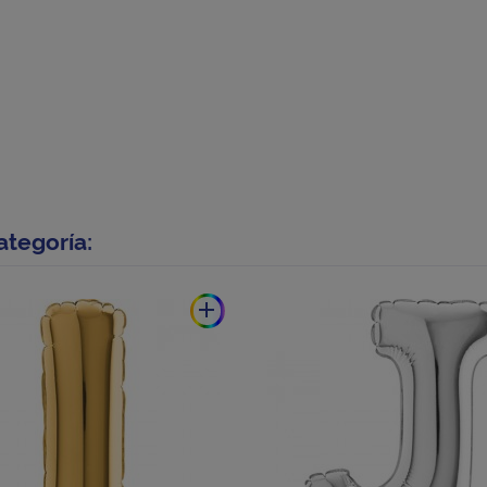
ategoría:
add