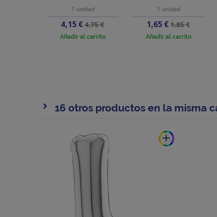
1 unidad
1 unidad
Precio
Precio
Precio
Precio
4,15 €
1,65 €
4,75 €
1,85 €
base
base
Añadir al carrito
Añadir al carrito
16 otros productos en la misma c
add