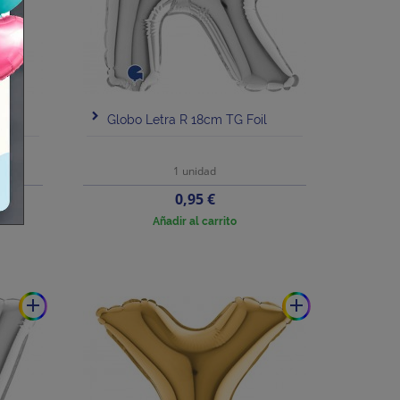
l
Globo Letra R 18cm TG Foil
1 unidad
Precio
0,95 €
Añadir al carrito
add
add