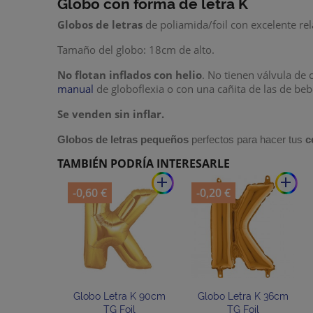
Globo con forma de letra K
Globos de letras
de poliamida/foil con excelente rel
Tamaño del globo: 18cm de alto.
No flotan inflados con helio
. No tienen válvula de 
manual
de globoflexia o con una cañita de las de be
Se venden sin inflar.
Globos de letras pequeños
perfectos para hacer tus
c
TAMBIÉN PODRÍA INTERESARLE
add
add
-0,60 €
-0,20 €
Globo Letra K 90cm
Globo Letra K 36cm
TG Foil
TG Foil