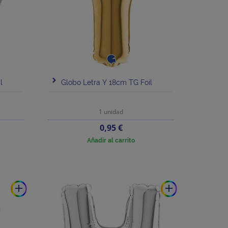
l
Globo Letra Y 18cm TG Foil
1 unidad
Precio
0,95 €
Añadir al carrito
add
add