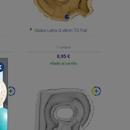
l
Globo Letra Q 18cm TG Foil
1 unidad
Precio
0,95 €
Añadir al carrito
add
add