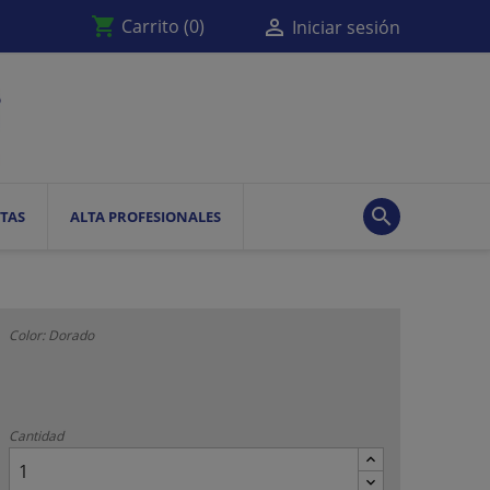
shopping_cart

Carrito
(0)
Iniciar sesión

TAS
ALTA PROFESIONALES
Color: Dorado
Cantidad