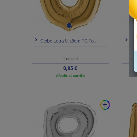
Globo Letra U 18cm TG Foil
Glo
1 unidad
Precio
0,95 €
Añadir al carrito
add