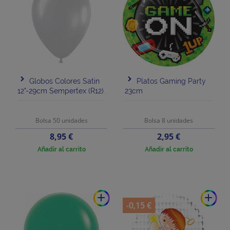
Globos Colores Satin
Platos Gaming Party
12"-29cm Sempertex (R12)
23cm
Bolsa 50 unidades
Bolsa 8 unidades
Precio
Precio
8,95 €
2,95 €
Añadir al carrito
Añadir al carrito
add
add
-0,15 €