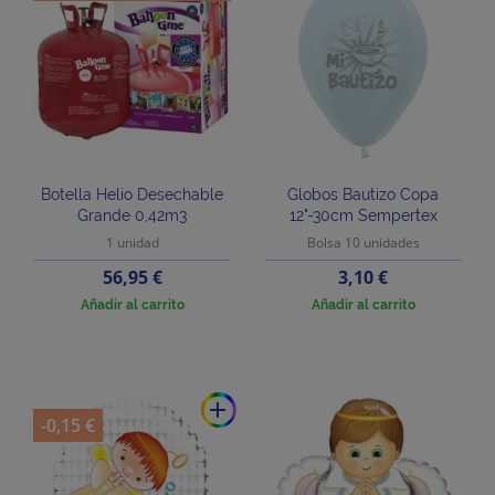
Botella Helio Desechable
Globos Bautizo Copa
Grande 0,42m3
12"-30cm Sempertex
1 unidad
Bolsa 10 unidades
Precio
Precio
56,95 €
3,10 €
Añadir al carrito
Añadir al carrito
add
-0,15 €