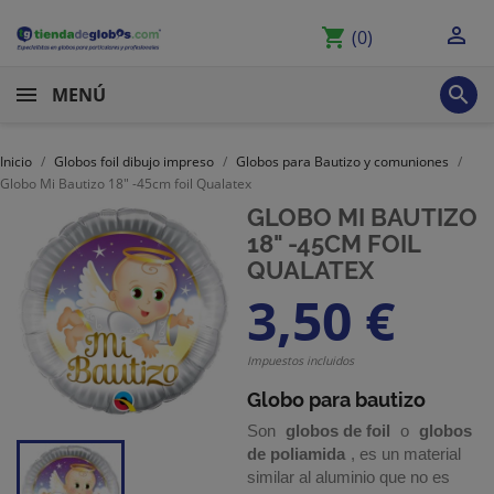

shopping_cart
(0)

MENÚ
Inicio
Globos foil dibujo impreso
Globos para Bautizo y comuniones
Globo Mi Bautizo 18" -45cm foil Qualatex
GLOBO MI BAUTIZO
18" -45CM FOIL
QUALATEX
3,50 €
Impuestos incluidos
Globo para bautizo
Son
globos de foil
o
globos
de poliamida
, es un material
similar al aluminio que no es