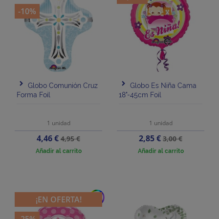
-10%
Globo Comunión Cruz
Globo Es Niña Cama
Forma Foil
18"-45cm Foil
1 unidad
1 unidad
Precio
Precio
Precio
Precio
4,46 €
2,85 €
4,95 €
3,00 €
base
base
Añadir al carrito
Añadir al carrito
add
¡EN OFERTA!
-25%