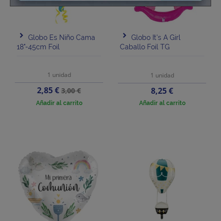
Globo Es Niño Cama
Globo It's A Girl
18"-45cm Foil
Caballo Foil TG
1 unidad
1 unidad
Precio
Precio
2,85 €
Precio
8,25 €
3,00 €
base
Añadir al carrito
Añadir al carrito