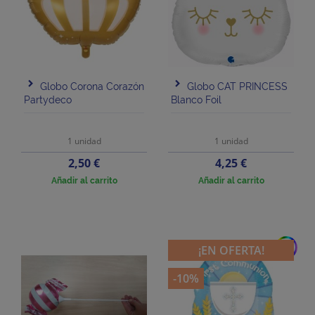
Globo Corona Corazón
Globo CAT PRINCESS
Partydeco
Blanco Foil
1 unidad
1 unidad
Precio
Precio
2,50 €
4,25 €
Añadir al carrito
Añadir al carrito
add
¡EN OFERTA!
-10%