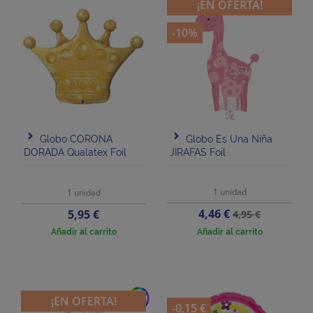
¡EN OFERTA!
-10%
Globo CORONA
Globo Es Una Niña
DORADA Qualatex Foil
JIRAFAS Foil
1 unidad
1 unidad
Precio
Precio
Precio
4,46 €
5,95 €
4,95 €
base
Añadir al carrito
Añadir al carrito
add
¡EN OFERTA!
-0,15 €