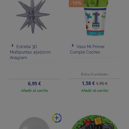
-10%
Estrella 3D
Vaso Mi Primer
Multipuntas 45x50cm
Cumple Coches
Anagram
Bolsa 8 unidades
Precio
Precio
Precio
1,58 €
6,95 €
1,75 €
base
Añadir al carrito
Añadir al carrito
add