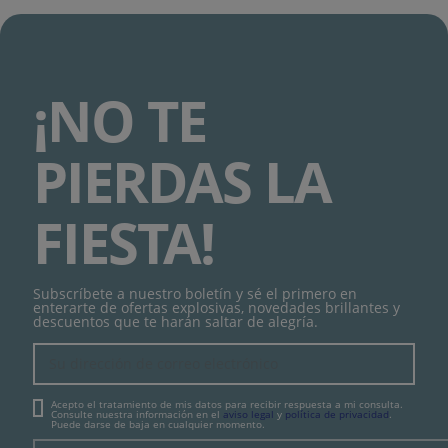
¡NO TE
PIERDAS LA
FIESTA!
Subscríbete a nuestro boletín y sé el primero en
enterarte de ofertas explosivas, novedades brillantes y
descuentos que te harán saltar de alegría.
Acepto el tratamiento de mis datos para recibir respuesta a mi consulta.
Consulte nuestra información en el
aviso legal
y
política de privacidad
.
Puede darse de baja en cualquier momento.