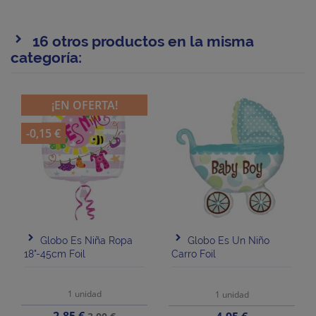
16 otros productos en la misma
categoría:
¡EN OFERTA!
-0,15 €
Globo Es Niña Ropa
Globo Es Un Niño
18"-45cm Foil
Carro Foil
1 unidad
1 unidad
Precio
Precio