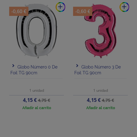
add
add
-0,60 €
-0,60 €
Globo Número 0 De
Globo Número 3 De
Foil TG 90cm
Foil TG 90cm
1 unidad
1 unidad
Precio
Precio
Precio
Precio
4,15 €
4,15 €
4,75 €
4,75 €
base
base
Añadir al carrito
Añadir al carrito