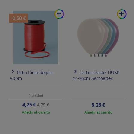
add
add
-0,50 €
Rollo Cinta Regalo
Globos Pastel DUSK
500m
12"-29cm Sempertex
1 unidad
Precio
Precio
4,25 €
Precio
8,25 €
4,75 €
base
Añadir al carrito
Añadir al carrito