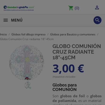

shopping_cart
(0)

MENÚ
Inicio
Globos foil dibujo impreso
Globos para Bautizo y comuniones
Globo Comunión Cruz radiante 18"-45cm
GLOBO COMUNIÓN
CRUZ RADIANTE
18"-45CM
3,00 €
Impuestos incluidos
Globos para
COMUNIÓN
Son
globos de foil
o
globos
de poliamida
, es un material