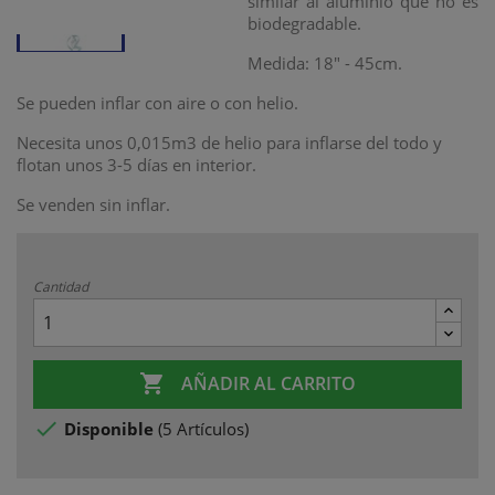
similar al aluminio que no es
biodegradable.
Medida: 18" - 45cm.
Se pueden inflar con aire o con helio.
Necesita unos 0,015m3 de helio para inflarse del todo
y
flotan unos 3-5 días en interior.
Se venden sin inflar.
Cantidad

AÑADIR AL CARRITO

Disponible
(
5 Artículos
)