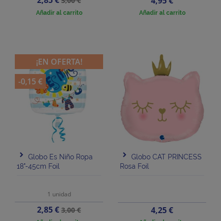
2,85 €
Precio
4,95 €
3,00 €
base
Añadir al carrito
Añadir al carrito
¡EN OFERTA!
-0,15 €
Globo Es Niño Ropa
Globo CAT PRINCESS
18"-45cm Foil
Rosa Foil
1 unidad
Precio
Precio
2,85 €
Precio
4,25 €
3,00 €
base