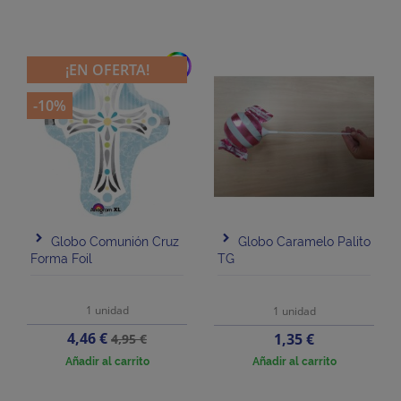
add
¡EN OFERTA!
-10%
Globo Comunión Cruz
Globo Caramelo Palito
Forma Foil
TG
1 unidad
1 unidad
Precio
Precio
4,46 €
Precio
1,35 €
4,95 €
base
Añadir al carrito
Añadir al carrito