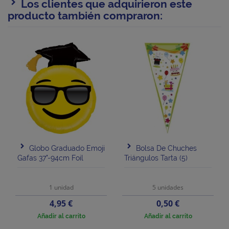
Los clientes que adquirieron este
producto también compraron:
Globo Graduado Emoji
Bolsa De Chuches
Gafas 37"-94cm Foil
Triángulos Tarta (5)
1 unidad
5 unidades
Precio
Precio
4,95 €
0,50 €
Añadir al carrito
Añadir al carrito