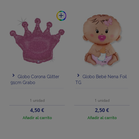
add
Globo Corona Glitter
Globo Bebé Nena Foil
91cm Grabo
TG
1 unidad
1 unidad
Precio
Precio
4,50 €
2,50 €
Añadir al carrito
Añadir al carrito