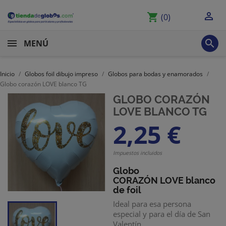

shopping_cart
(0)

MENÚ
Inicio
Globos foil dibujo impreso
Globos para bodas y enamorados
Globo corazón LOVE blanco TG
GLOBO CORAZÓN
LOVE BLANCO TG
2,25 €
Impuestos incluidos
Globo
CORAZÓN
LOVE blanco
de foil
Ideal para esa persona
especial y para el día de San
Valentín.