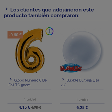
Los clientes que adquirieron este
producto también compraron:
add
-0,60 €
Globo Número 6 De
Bubble Burbuja Lisa
Foil TG 90cm
20"
1 unidad
1 unidad
Precio
Precio
4,15 €
Precio
6,25 €
4,75 €
base