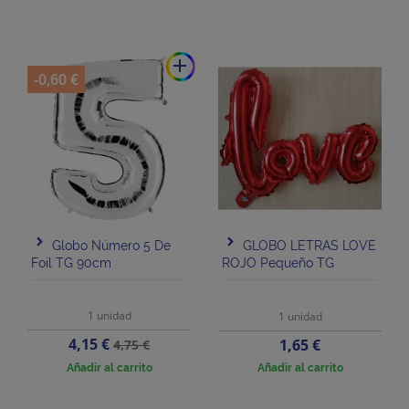
add
-0,60 €
Globo Número 5 De
GLOBO LETRAS LOVE
Foil TG 90cm
ROJO Pequeño TG
1 unidad
1 unidad
Precio
Precio
4,15 €
Precio
1,65 €
4,75 €
base
Añadir al carrito
Añadir al carrito