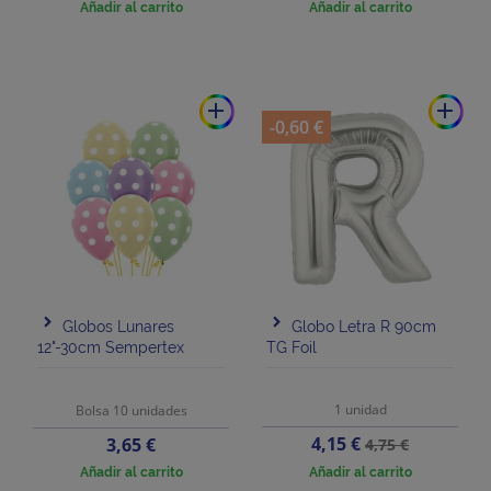
Añadir al carrito
Añadir al carrito
add
add
-0,60 €
Globos Lunares
Globo Letra R 90cm
12"-30cm Sempertex
TG Foil
1 unidad
Bolsa 10 unidades
Precio
Precio
Precio
4,15 €
3,65 €
4,75 €
base
Añadir al carrito
Añadir al carrito