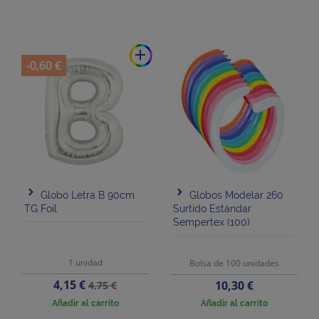
add
-0,60 €
Globo Letra B 90cm
Globos Modelar 260
TG Foil
Surtido Estándar
Sempertex (100)
1 unidad
Bolsa de 100 unidades
Precio
Precio
4,15 €
Precio
10,30 €
4,75 €
base
Añadir al carrito
Añadir al carrito