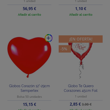
1 unidad
1 unidad
Precio
Precio
56,95 €
1,10 €
Añadir al carrito
Añadir al carrito
add
¡EN OFERTA!
-5%
Globos Corazón 12"-29cm
Globo Te Quiero
Sempertex
Corazones 45cm Foil
1 unidad
Bolsa 50 unidades
Precio
Precio
Precio
2,85 €
15,15 €
3,00 €
base