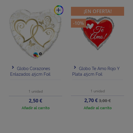
add
¡EN OFERTA!
-10%
Globo Corazones
Globo Te Amo Rojo Y
Enlazados 45cm Foil
Plata 45cm Foil
1 unidad
1 unidad
Precio
Precio
Precio
2,70 €
2,50 €
3,00 €
base
Añadir al carrito
Añadir al carrito