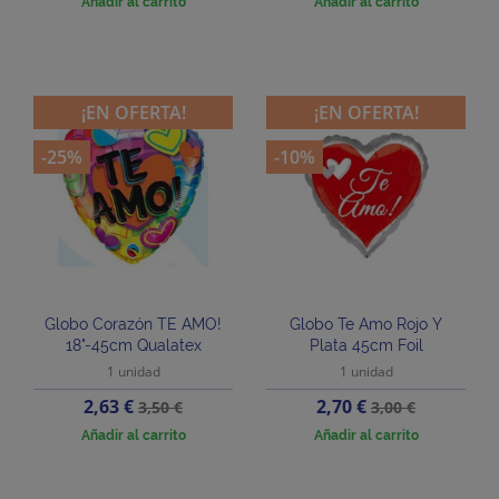
Añadir al carrito
Añadir al carrito
¡EN OFERTA!
¡EN OFERTA!
-25%
-10%
Globo Corazón TE AMO!
Globo Te Amo Rojo Y
18"-45cm Qualatex
Plata 45cm Foil
1 unidad
1 unidad
Precio
Precio
Precio
Precio
2,63 €
2,70 €
3,50 €
3,00 €
base
base
Añadir al carrito
Añadir al carrito