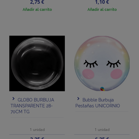
Precio
Precio
2,75 €
1,10 €
Añadir al carrito
Añadir al carrito
GLOBO BURBUJA
Bubble Burbuja
TRANSPARENTE 28-
Pestañas UNICORNIO
70CM TG
1 unidad
1 unidad