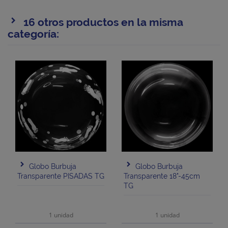
16 otros productos en la misma
categoría:
Globo Burbuja
Globo Burbuja
Transparente PISADAS TG
Transparente 18"-45cm
TG
1 unidad
1 unidad