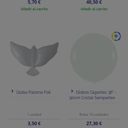
Precio
Precio
5,70 €
40,50 €
Añadir al carrito
Añadir al carrito
add
Globo Paloma Foil
Globos Gigantes 36" -
90cm Cristal Sempertex
1 unidad
Bolsa 10 unidades
Precio
Precio
3,50 €
27,30 €