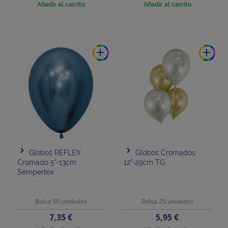
Añadir al carrito
Añadir al carrito
add
add
Globos REFLEX
Globos Cromados
Cromado 5"-13cm
12"-29cm TG
Sempertex
Bolsa 50 unidades
Bolsa 25 unidades
Precio
Precio
7,35 €
5,95 €