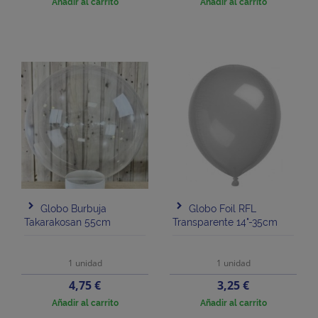
Añadir al carrito
Añadir al carrito
Globo Burbuja
Globo Foil RFL
Takarakosan 55cm
Transparente 14"-35cm
1 unidad
1 unidad
Precio
Precio
4,75 €
3,25 €
Añadir al carrito
Añadir al carrito