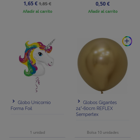
Precio
Precio
1,65 €
Precio
0,50 €
1,85 €
base
Añadir al carrito
Añadir al carrito
add
Globo Unicornio
Globos Gigantes
Forma Foil
24"-60cm REFLEX
Sempertex
1 unidad
Bolsa 10 unidades