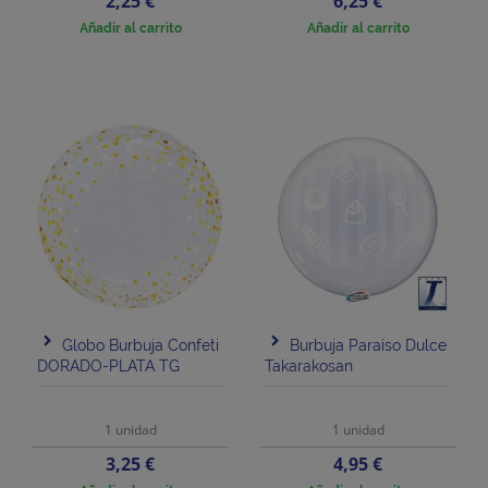
Precio
Precio
2,25 €
6,25 €
Añadir al carrito
Añadir al carrito
Globo Burbuja Confeti
Burbuja Paraíso Dulce
DORADO-PLATA TG
Takarakosan
1 unidad
1 unidad
Precio
Precio
3,25 €
4,95 €