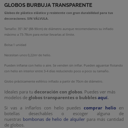
GLOBOS BURBUJA
TRANSPARENTE
Globos de plástico elástico y resistente con gran durabilidad para tus
decoraciones. SIN VÁLVULA.
Tamaño: 35"-36" (88-90cm) de diámetro aunque recomendamos su inflado
máximo a 73-78cm para evitar llevarlas al límite.
Bolsa:1 unidad
Necesitan unos 0,22mᶾ de helio.
Pueden inflarse con helio o aire. Se venden sin inflar. Pueden aguantar flotando
con helio en interior entre 3-4 días reduciendo poco a poco su tamaño.
Globo prácticamente esférico inflado a partir de 70cm de diámetro.
Ideales para tu
decoración con globos
. Puedes ver más
modelos de
globos transparentes o bubbles
aquí
.
Si vas a inflarlos con helio puedes
comprar helio
en
botellas desechables o escoger alguna de
nuestras
bombonas de helio de alquiler
para más cantidad
de globos.