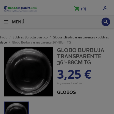

shopping_cart
(0)

MENÚ
Inicio
Bubbles Burbuja plástico
Globos plástico transparentes - bubbles
deco
Globo Burbuja transparente 36"-88cm TG
GLOBO BURBUJA
TRANSPARENTE
36"-88CM TG
3,25 €
Impuestos incluidos
GLOBOS