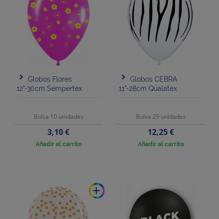
Globos Flores
Globos CEBRA
12"-30cm Sempertex
11"-28cm Qualatex
Bolsa 10 unidades
Bolsa 25 unidades
Precio
Precio
3,10 €
12,25 €
Añadir al carrito
Añadir al carrito
add