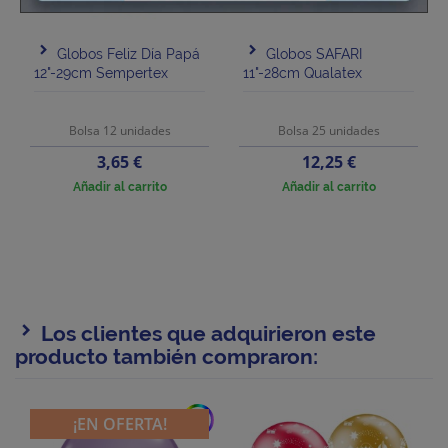
Globos Feliz Día Papá
Globos SAFARI
12"-29cm Sempertex
11"-28cm Qualatex
Bolsa 12 unidades
Bolsa 25 unidades
Precio
Precio
3,65 €
12,25 €
Añadir al carrito
Añadir al carrito
Los clientes que adquirieron este
producto también compraron:
add
¡EN OFERTA!