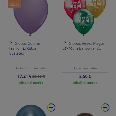
-25%
Globos Colores
Globos Reyes Magos
Fashion 11"-28cm
12"-30cm Balloonia (8U)
Qualatex
Bolsa de 100 unidades
Bolsa 8 unidades
Precio
Precio
17,21 €
Precio
2,50 €
22,95 €
base
Añadir al carrito
Añadir al carrito
add
add