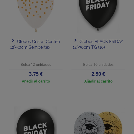
Globos Cristal Confeti
Globos BLACK FRIDAY
12"-30cm Sempertex
12"-30cm TG (10)
Bolsa 12 unidades
Bolsa 10 unidades
Precio
Precio
3,75 €
2,50 €
Añadir al carrito
Añadir al carrito