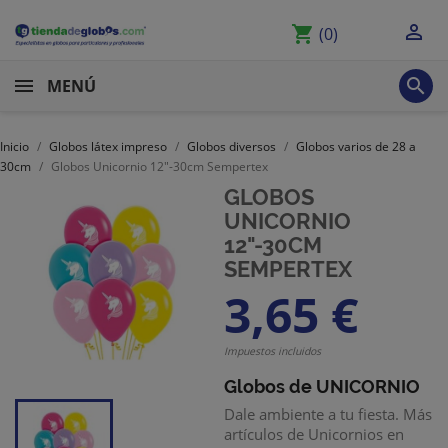

shopping_cart
(0)

MENÚ
Inicio
Globos látex impreso
Globos diversos
Globos varios de 28 a
30cm
Globos Unicornio 12"-30cm Sempertex
GLOBOS
UNICORNIO
12"-30CM
SEMPERTEX
3,65 €
Impuestos incluidos
Globos de UNICORNIO
Dale ambiente a tu fiesta. Más
artículos de Unicornios en