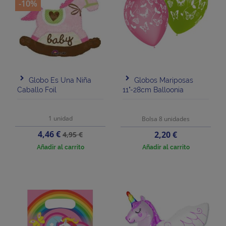
-10%
Globo Es Una Niña
Globos Mariposas
Caballo Foil
11"-28cm Balloonia
1 unidad
Bolsa 8 unidades
Precio
Precio
4,46 €
Precio
2,20 €
4,95 €
base
Añadir al carrito
Añadir al carrito