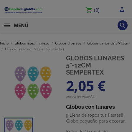

shopping_cart
(0)

MENÚ
Inicio
Globos látex impreso
Globos diversos
Globos varios de 5"-13cm
Globos Lunares 5"-12cm Sempertex
GLOBOS LUNARES
5"-12CM
SEMPERTEX
2,05 €
Impuestos incluidos
Globos con lunares
¡¡¡Llena de topos tus fiestas!!
Globo pequeño para decorar.
Bolsa de 10 unidades.