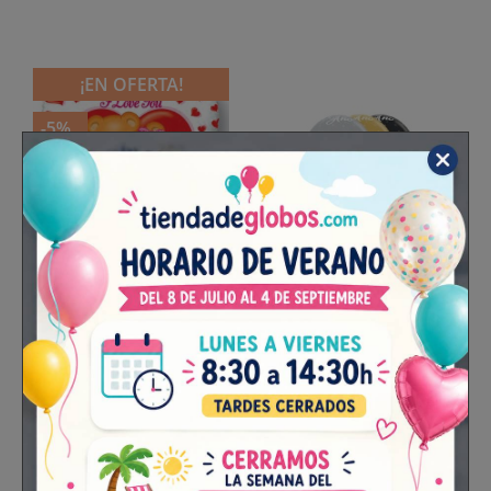
¡EN OFERTA!
-5%
Globo Corazón Ositos
Globos Feliz Año
45cm Foil
FUEGOS 12"-30cm
Sempertex
1 unidad
Bolsa 12 unidades
Precio
Precio
1,66 €
Precio
3,05 €
1,75 €
base
Añadir al carrito
Añadir al carrito