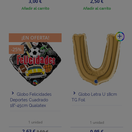
Precio
Precio
3,00 €
2,50 €
Añadir al carrito
Añadir al carrito
add
¡EN OFERTA!
-25%
Globo Felicidades
Globo Letra U 18cm
Deportes Cuadrado
TG Foil
18"-45cm Qualatex
1 unidad
1 unidad
Precio
Precio
2,63 €
Precio
0,95 €
3,50 €