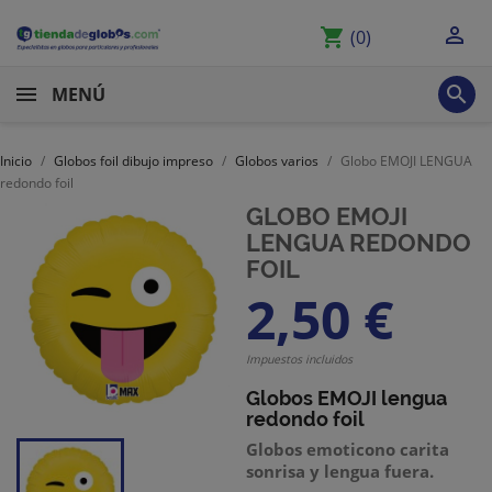

shopping_cart
(0)

MENÚ
Inicio
Globos foil dibujo impreso
Globos varios
Globo EMOJI LENGUA
redondo foil
GLOBO EMOJI
LENGUA REDONDO
FOIL
2,50 €
Impuestos incluidos
Globos EMOJI lengua
redondo
foil
Globos emoticono carita
sonrisa y lengua fuera.