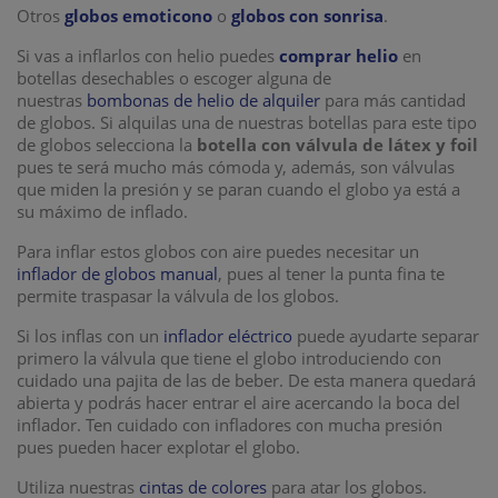
Otros
globos emoticono
o
globos con sonrisa
.
Si vas a inflarlos con helio puedes
comprar helio
en
botellas desechables o escoger alguna de
nuestras
bombonas de helio de alquiler
para más cantidad
de globos. Si alquilas una de nuestras botellas para este tipo
de globos selecciona la
botella con válvula de látex y foil
pues te será mucho más cómoda y, además, son válvulas
que miden la presión y se paran cuando el globo ya está a
su máximo de inflado.
Para inflar estos globos con aire puedes necesitar un
inflador de globos manual
, pues al tener la punta fina te
permite traspasar la válvula de los globos.
Si los inflas con un
inflador eléctrico
puede ayudarte separar
primero la válvula que tiene el globo introduciendo con
cuidado una pajita de las de beber. De esta manera quedará
abierta y podrás hacer entrar el aire acercando la boca del
inflador. Ten cuidado con infladores con mucha presión
pues pueden hacer explotar el globo.
Utiliza nuestras
cintas de colores
para atar los globos.