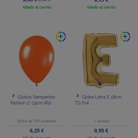
base
Añadir al carrito
Añadir al carrito
add
add
Globos Sempertex
Globo Letra E 18cm
Fashion 5"-13cm (R5)
TG Foil
Bolsa de 100 unidades
1 unidad
Precio
Precio
6,25 €
0,95 €