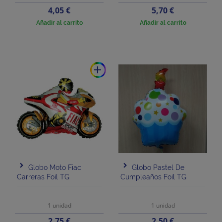
Precio
Precio
4,05 €
5,70 €
Añadir al carrito
Añadir al carrito
add
Globo Moto Fiac
Globo Pastel De
Carreras Foil TG
Cumpleaños Foil TG
1 unidad
1 unidad
Precio
Precio
2,75 €
2,50 €