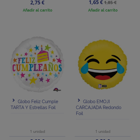
Precio
Precio
Precio
1,65 €
2,75 €
1,85 €
base
Añadir al carrito
Añadir al carrito
Globo Feliz Cumple
Globo EMOJI
TARTA Y Estrellas Foil
CARCAJADA Redondo
Foil
1 unidad
1 unidad