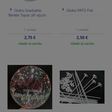
Globo Graduado
Globo PATO Foil
Birrete Topos 18"-45cm
1 unidad
1 unidad
Precio
Precio
2,75 €
2,50 €
Añadir al carrito
Añadir al carrito