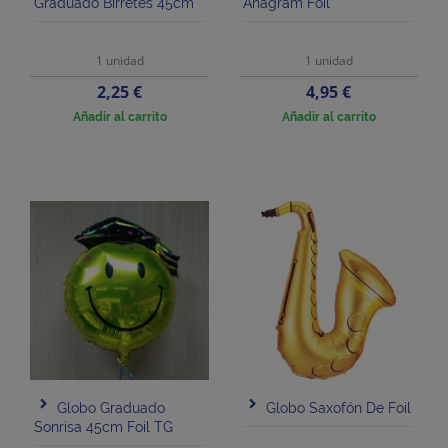
Graduado Birretes 45cm
Anagram Foil
1 unidad
1 unidad
Precio
Precio
2,25 €
4,95 €
Añadir al carrito
Añadir al carrito
Globo Graduado
Globo Saxofón De Foil
Sonrisa 45cm Foil TG