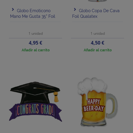
Globo Emoticono
Globo Copa De Cava
Mano Me Gusta 35" Foil
Foil Qualatex
1 unidad
1 unidad
Precio
Precio
4,95 €
4,50 €
Añadir al carrito
Añadir al carrito