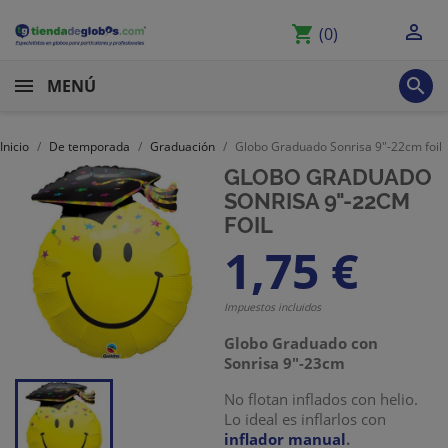

shopping_cart
(0)

MENÚ
Inicio
De temporada
Graduación
Globo Graduado Sonrisa 9"-22cm foil
GLOBO GRADUADO
SONRISA 9"-22CM
FOIL
1,75 €
Impuestos incluidos
Globo Graduado con
Sonrisa 9"-23cm
No flotan inflados con helio.
Lo ideal es inflarlos con
inflador manual
.