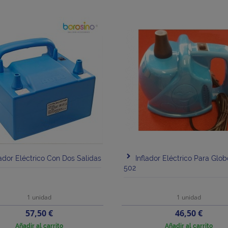
lador Eléctrico Con Dos Salidas
Inflador Eléctrico Para Glo
502
1 unidad
1 unidad
Precio
Precio
57,50 €
46,50 €
Añadir al carrito
Añadir al carrito