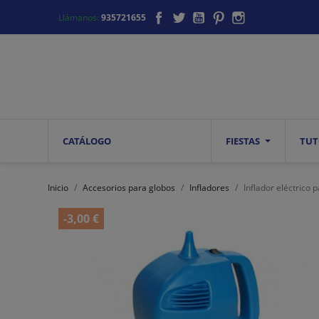
Facebook
Twitter
YouTube
Pinterest
Instagram
Llámanos:
935721655
CATÁLOGO
FIESTAS
TUT
Inicio
Accesorios para globos
Infladores
Inflador eléctrico
-3,00 €