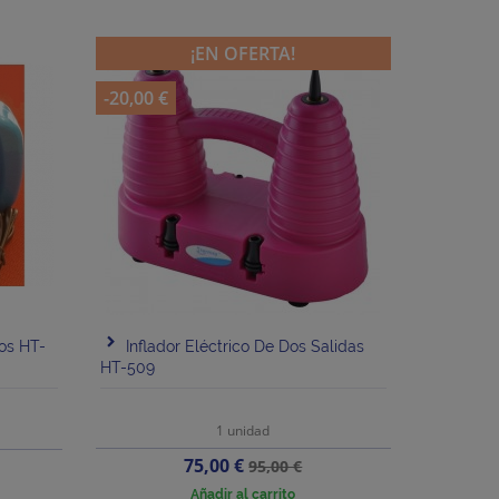
¡EN OFERTA!
-20,00 €
bos HT-
Inflador Eléctrico De Dos Salidas
HT-509
1 unidad
Precio
Precio
75,00 €
95,00 €
base
Añadir al carrito