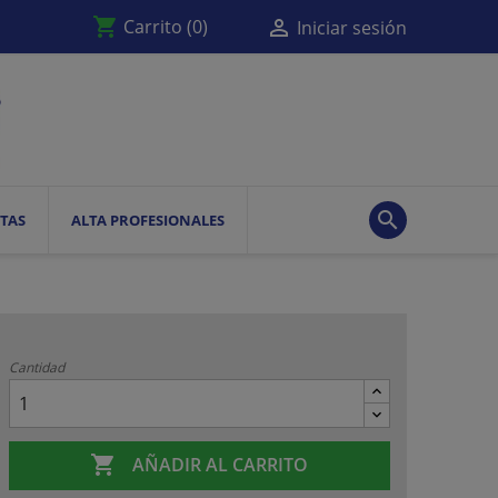
shopping_cart

Carrito
(0)
Iniciar sesión

TAS
ALTA PROFESIONALES
Cantidad

AÑADIR AL CARRITO