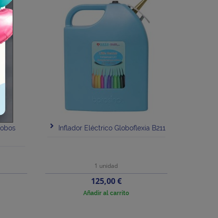
lobos
Inflador Eléctrico Globoflexia B211
1 unidad
Precio
125,00 €
Añadir al carrito