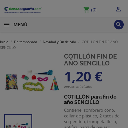

shopping_cart
(0)

MENÚ
Inicio
De temporada
Navidad y Fin de Año
COTILLÓN FIN DE AÑO
SENCILLO
COTILLÓN FIN DE
AÑO SENCILLO
1,20 €
Impuestos incluidos
COTILLÓN para fin de
año SENCILLO
Contiene: sombrero cono,
collar de plástico, 2 tacos de
serpentina, trompeta fleco,
antifaz, nariz de payaso,