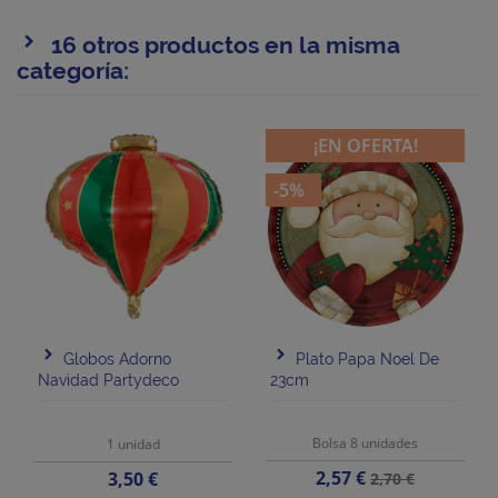
16 otros productos en la misma
categoría:
¡EN OFERTA!
-5%
Globos Adorno
Plato Papa Noel De
Navidad Partydeco
23cm
Bolsa 8 unidades
1 unidad
Precio
Precio
Precio
2,57 €
3,50 €
2,70 €