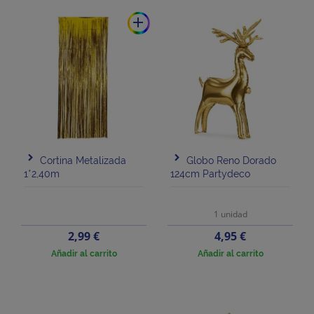
add
Cortina Metalizada
Globo Reno Dorado
1*2,40m
124cm Partydeco
1 unidad
Precio
Precio
2,99 €
4,95 €
Añadir al carrito
Añadir al carrito