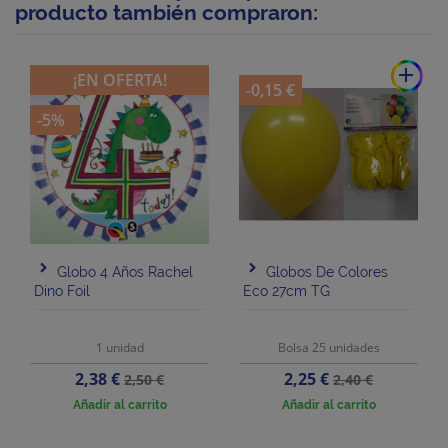
producto también compraron:
add
¡EN OFERTA!
-0,15 €
-5%
Globo 4 Años Rachel
Globos De Colores
Dino Foil
Eco 27cm TG
1 unidad
Bolsa 25 unidades
Precio
Precio
Precio
Precio
2,38 €
2,25 €
2,50 €
2,40 €
base
base
Añadir al carrito
Añadir al carrito