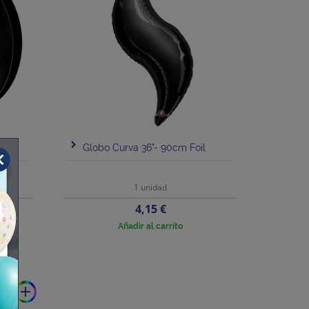
Globo Curva 36"- 90cm Foil
1 unidad
Precio
4,15 €
Añadir al carrito
add