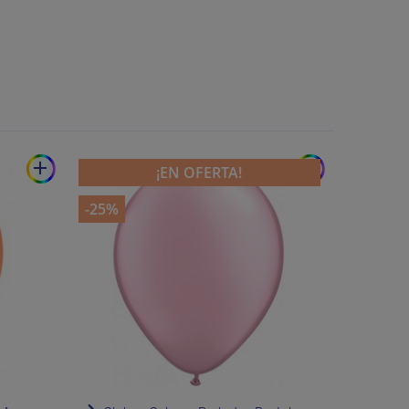
add
add
¡EN OFERTA!
-25%