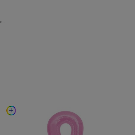
en.
add