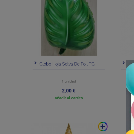
Globo Hoja Selva De Foil TG
Glo
1 unidad
Precio
2,00 €
Añadir al carrito
add