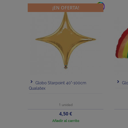
add
¡EN OFERTA!
Globo Starpoint 40"-100cm
Glo
Qualatex
1 unidad
Precio
4,50 €
Añadir al carrito