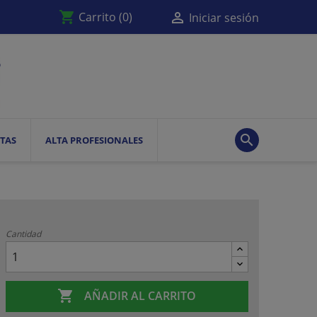
shopping_cart

Carrito
(0)
Iniciar sesión

TAS
ALTA PROFESIONALES
Cantidad

AÑADIR AL CARRITO