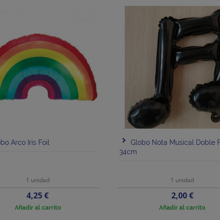
bo Arco Iris Foil
Globo Nota Musical Doble F
34cm
1 unidad
1 unidad
Precio
Precio
4,25 €
2,00 €
Añadir al carrito
Añadir al carrito