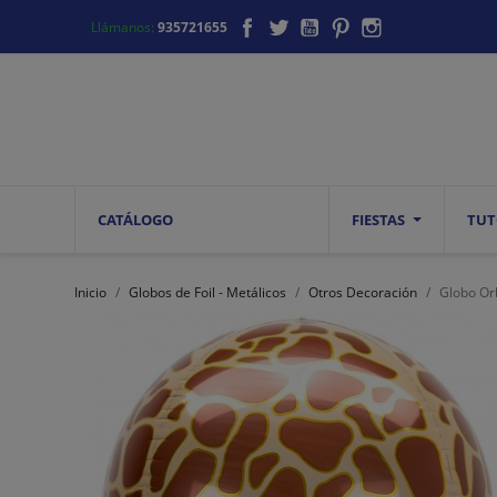
Facebook
Twitter
YouTube
Pinterest
Instagram
Llámanos:
935721655
CATÁLOGO
FIESTAS
TUT
Inicio
Globos de Foil - Metálicos
Otros Decoración
Globo Or