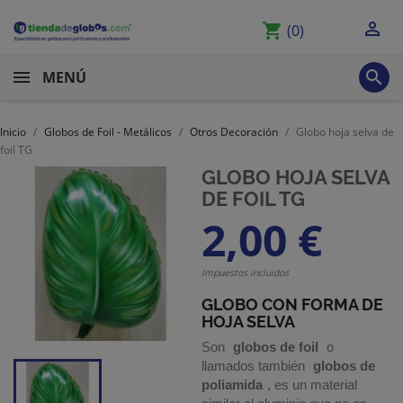

shopping_cart
(0)

MENÚ
Inicio
Globos de Foil - Metálicos
Otros Decoración
Globo hoja selva de
foil TG
GLOBO HOJA SELVA
DE FOIL TG
2,00 €
Impuestos incluidos
GLOBO CON FORMA DE
HOJA SELVA
Son
globos de foil
o
llamados también
globos de
poliamida
, es un material