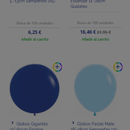
5"-13cm Sempertex (R5)
Estándar 11"-28cm
Qualatex
Bolsa de 100 unidades
Bolsa de 100 unidades
Precio
Precio
Precio
16,46 €
6,25 €
21,95 €
base
Añadir al carrito
Añadir al carrito
add
add
Globos Gigantes
Globos Pastel Mate
24"-60cm Fashion
18"-48cm Sempertex (15)