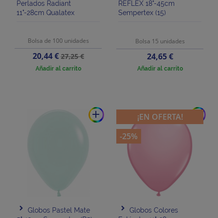
Perlados Radiant
REFLEX 18"-45cm
11"-28cm Qualatex
Sempertex (15)
Bolsa de 100 unidades
Bolsa 15 unidades
Precio
Precio
20,44 €
Precio
24,65 €
27,25 €
base
Añadir al carrito
Añadir al carrito
add
add
¡EN OFERTA!
-25%
Globos Pastel Mate
Globos Colores