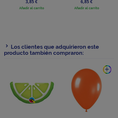
Precio
Precio
3,85 €
6,85 €
Añadir al carrito
Añadir al carrito
Los clientes que adquirieron este
producto también compraron:
add