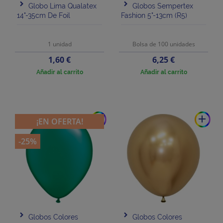
Globo Lima Qualatex
Globos Sempertex
14"-35cm De Foil
Fashion 5"-13cm (R5)
1 unidad
Bolsa de 100 unidades
Precio
Precio
1,60 €
6,25 €
Añadir al carrito
Añadir al carrito
add
add
¡EN OFERTA!
-25%
Globos Colores
Globos Colores