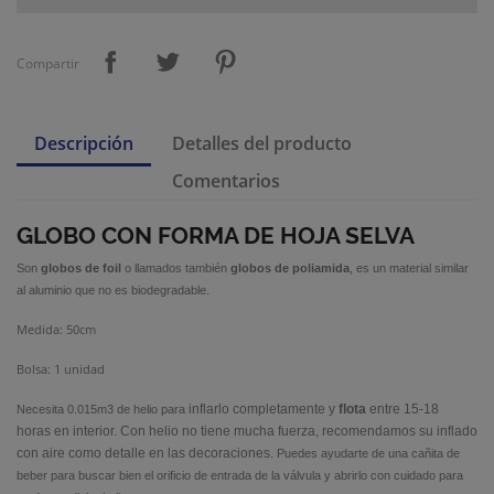
Compartir
Descripción
Detalles del producto
Comentarios
GLOBO CON FORMA DE HOJA SELVA
Son
globos de foil
o llamados también
globos de poliamida
, es un material similar
al aluminio que no es biodegradable.
Medida: 50cm
Bolsa: 1 unidad
inflarlo completamente y
flota
entre 15-18
Necesita 0.015m3 de helio para
horas en interior. Con helio no tiene mucha fuerza, recomendamos su inflado
con aire como detalle en las decoraciones.
Puedes ayudarte de una cañita de
beber para buscar bien el orificio de entrada de la válvula y abrirlo con cuidado para