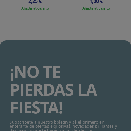
Precio
Precio
2,25 €
1,00 €
Añadir al carrito
Añadir al carrito
¡NO TE
PIERDAS LA
FIESTA!
Subscríbete a nuestro boletín y sé el primero en
enterarte de ofertas explosivas, novedades brillantes y
descuentos que te harán saltar de alegría.