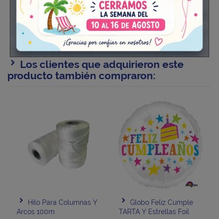
Los clientes que adquirieron este
producto también compraron:
Hilo Para Columnas Y
Globo Feliz Cumple
Arcos 100m
TARTA Y Estrellas Foil