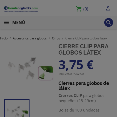

shopping_cart
(0)

MENÚ
Inicio
Accesorios para globos
Otros
Cierre CLIP para globos látex
CIERRE CLIP PARA
GLOBOS LÁTEX
3,75 €
Impuestos incluidos
Cierres para globos de
látex
Cierres CLIP
para globos
pequeños (25-29cm)
Bolsa de 100 unidades