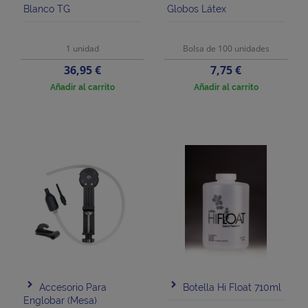
Blanco TG
Globos Látex
1 unidad
Bolsa de 100 unidades
Precio
Precio
36,95 €
7,75 €
Añadir al carrito
Añadir al carrito
Accesorio Para
Botella Hi Float 710ml
Englobar (mesa)