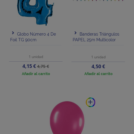
Globo Número 4 De
Banderas Triángulos
Foil TG 90cm
PAPEL 25m Multicolor
1 unidad
1 unidad
Precio
Precio
4,15 €
Precio
4,50 €
4,75 €
base
Añadir al carrito
Añadir al carrito
add