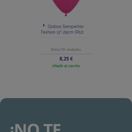
Globos Sempertex
Fashion 12"-29cm (R12)
Bolsa 50 unidades
Precio
8,25 €
Añadir al carrito
¡NO TE