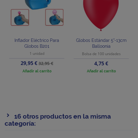
Inflador Eléctrico Para
Globos Estándar 5"-13cm
Globos B201
Balloonia
1 unidad
Bolsa de 100 unidades
Precio
Precio
29,95 €
Precio
4,75 €
32,95 €
base
Añadir al carrito
Añadir al carrito
16 otros productos en la misma
categoría: