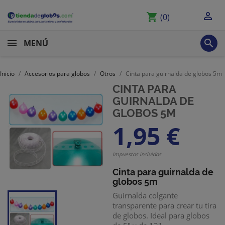

shopping_cart
(0)

MENÚ
Inicio
Accesorios para globos
Otros
Cinta para guirnalda de globos 5m
CINTA PARA
GUIRNALDA DE
GLOBOS 5M
1,95 €
Impuestos incluidos
Cinta para guirnalda de
globos 5m
Guirnalda colgante
transparente para crear tu tira
de globos. Ideal para globos