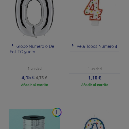
Globo Número 0 De
Vela Topos Número 4
Foil TG 90cm
1 unidad
1 unidad
Precio
Precio
4,15 €
Precio
1,10 €
4,75 €
base
Añadir al carrito
Añadir al carrito
add