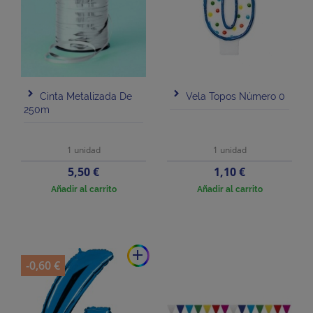
Cinta Metalizada De
Vela Topos Número 0
250m
1 unidad
1 unidad
Precio
Precio
5,50 €
1,10 €
Añadir al carrito
Añadir al carrito
add
-0,60 €