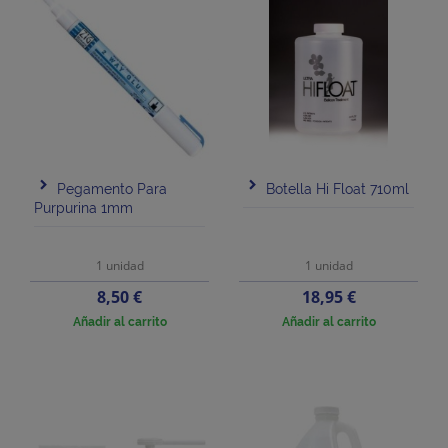
Pegamento Para
Botella Hi Float 710ml
Purpurina 1mm
1 unidad
1 unidad
Precio
Precio
8,50 €
18,95 €
Añadir al carrito
Añadir al carrito