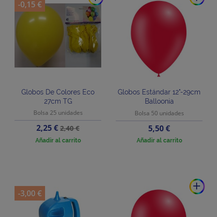
-0,15 €
Globos De Colores Eco
Globos Estándar 12"-29cm
27cm TG
Balloonia
Bolsa 25 unidades
Bolsa 50 unidades
Precio
Precio
2,25 €
Precio
5,50 €
2,40 €
base
Añadir al carrito
Añadir al carrito
add
-3,00 €