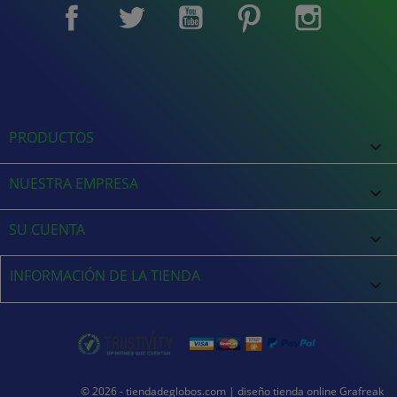
Facebook
Twitter
YouTube
Pinterest
Instagram
PRODUCTOS

NUESTRA EMPRESA

SU CUENTA

INFORMACIÓN DE LA TIENDA
keyboard_arrow_down
© 2026 - tiendadeglobos.com |
diseño tienda online
Grafreak