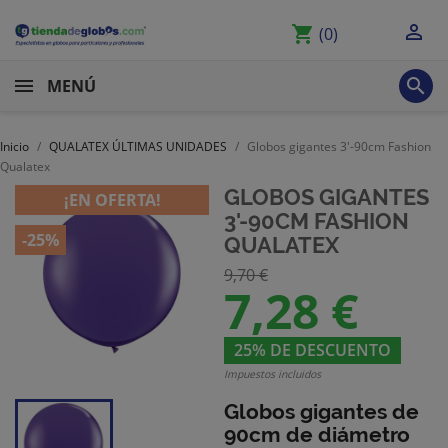

shopping_cart
(0)

MENÚ
Inicio
QUALATEX ÚLTIMAS UNIDADES
Globos gigantes 3'-90cm Fashion
Qualatex
GLOBOS GIGANTES
¡EN OFERTA!
3'-90CM FASHION
-25%
QUALATEX
9,70 €
7,28 €
25% DE DESCUENTO
Impuestos incluidos
Globos gigantes de
90cm de diámetro