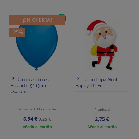
add
¡EN OFERTA!
-25%
Globos Colores
Globo Papá Noel
Estándar 5"-13cm
Happy TG Foil
Qualatex
Bolsa de 100 unidades
1 unidad
Precio
Precio
6,94 €
Precio
2,75 €
9,25 €
base
Añadir al carrito
Añadir al carrito