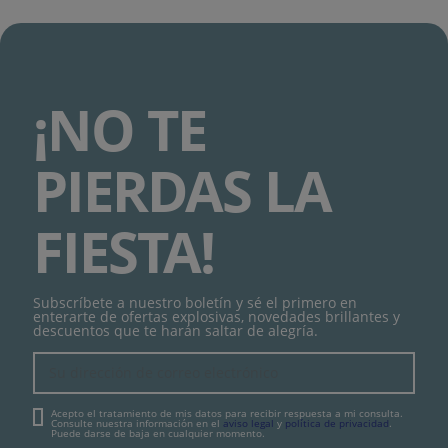
¡NO TE
PIERDAS LA
FIESTA!
Subscríbete a nuestro boletín y sé el primero en
enterarte de ofertas explosivas, novedades brillantes y
descuentos que te harán saltar de alegría.
Acepto el tratamiento de mis datos para recibir respuesta a mi consulta.
Consulte nuestra información en el
aviso legal
y
política de privacidad
.
Puede darse de baja en cualquier momento.