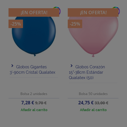
add
add
¡EN OFERTA!
¡EN OFERTA!
-25%
-25%
Globos Gigantes
Globos Corazón
3'-90cm Cristal Qualatex
15"-38cm Estándar
Qualatex (50)
Bolsa 2 unidades
Bolsa 50 unidades
Precio
Precio
Precio
Precio
7,28 €
24,75 €
9,70 €
33,00 €
base
base
Añadir al carrito
Añadir al carrito