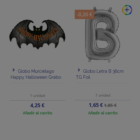
add
-0,20 €
Globo Murciélago
Globo Letra B 36cm
Happy Halloween Grabo
TG Foil
1 unidad
1 unidad
Precio
Precio
Precio
1,65 €
4,25 €
1,85 €
base
Añadir al carrito
Añadir al carrito