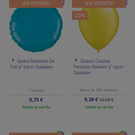
add
add
¡EN OFERTA!
¡EN OFERTA!
-25%
Globo Redondo De
Globos Colores
Foil 9"-23cm Qualatex
Perlados Radiant 5"-13cm
Qualatex
Bolsa de 100 unidades
1 unidad
Precio
Precio
Precio
9,38 €
0,75 €
12,50 €
base
Añadir al carrito
Añadir al carrito