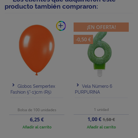
producto también compraron:
add
¡EN OFERTA!
-0,50 €
Globos Sempertex
Vela Número 6
Fashion 5"-13cm (R5)
PURPURINA
1 unidad
Bolsa de 100 unidades
Precio
Precio
Precio
1,00 €
6,25 €
1,50 €
base
Añadir al carrito
Añadir al carrito