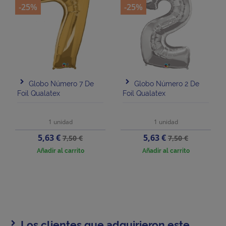
-25%
-25%
Globo Número 7 De
Globo Número 2 De
Foil Qualatex
Foil Qualatex
1 unidad
1 unidad
Precio
Precio
Precio
Precio
5,63 €
5,63 €
7,50 €
7,50 €
base
base
Añadir al carrito
Añadir al carrito
Los clientes que adquirieron este