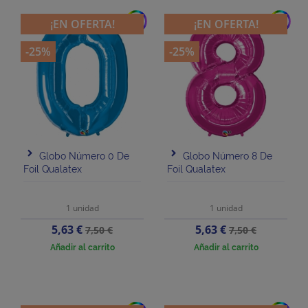
add
add
¡EN OFERTA!
¡EN OFERTA!
-25%
-25%
Globo Número 0 De
Globo Número 8 De
Foil Qualatex
Foil Qualatex
1 unidad
1 unidad
Precio
Precio
Precio
Precio
5,63 €
5,63 €
7,50 €
7,50 €
base
base
Añadir al carrito
Añadir al carrito