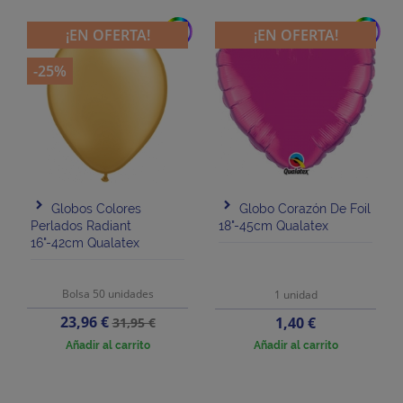
add
add
¡EN OFERTA!
¡EN OFERTA!
-25%
Globos Colores
Globo Corazón De Foil
Perlados Radiant
18"-45cm Qualatex
16"-42cm Qualatex
Bolsa 50 unidades
1 unidad
Precio
Precio
23,96 €
Precio
1,40 €
31,95 €
base
Añadir al carrito
Añadir al carrito