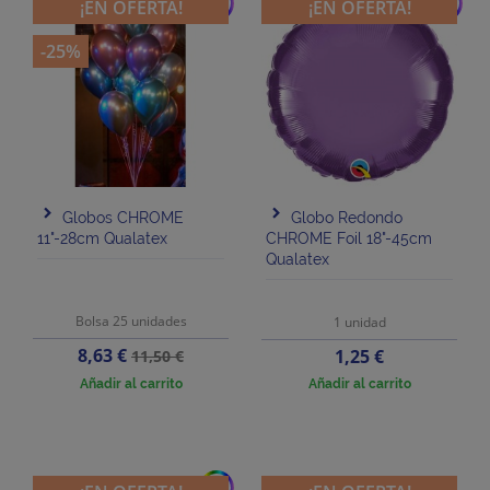
add
add
¡EN OFERTA!
¡EN OFERTA!
-25%
Globos CHROME
Globo Redondo
11"-28cm Qualatex
CHROME Foil 18"-45cm
Qualatex
Bolsa 25 unidades
1 unidad
Precio
Precio
8,63 €
Precio
1,25 €
11,50 €
base
Añadir al carrito
Añadir al carrito
add