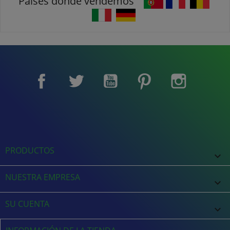
Países donde vendemos
Facebook
Twitter
YouTube
Pinterest
Instagram
PRODUCTOS

NUESTRA EMPRESA

SU CUENTA
