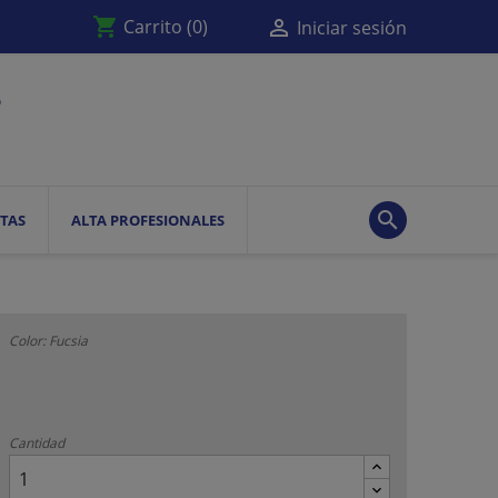
shopping_cart

Carrito
(0)
Iniciar sesión

TAS
ALTA PROFESIONALES
Color: Fucsia
Cantidad