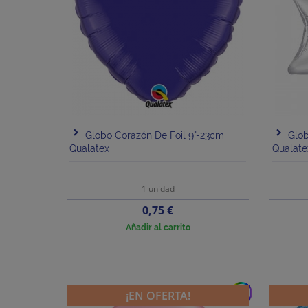
Globo Corazón De Foil 9"-23cm
Glob
Qualatex
Qualate
1 unidad
Precio
0,75 €
Añadir al carrito
add
¡EN OFERTA!