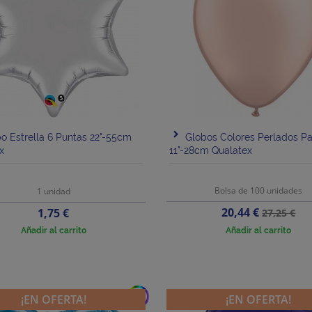
o Estrella 6 Puntas 22"-55cm
Globos Colores Perlados Pa
x
11"-28cm Qualatex
Bolsa de 100 unidades
1 unidad
Precio
Precio
Precio
20,44 €
1,75 €
27,25 €
base
Añadir al carrito
Añadir al carrito
add
¡EN OFERTA!
¡EN OFERTA!