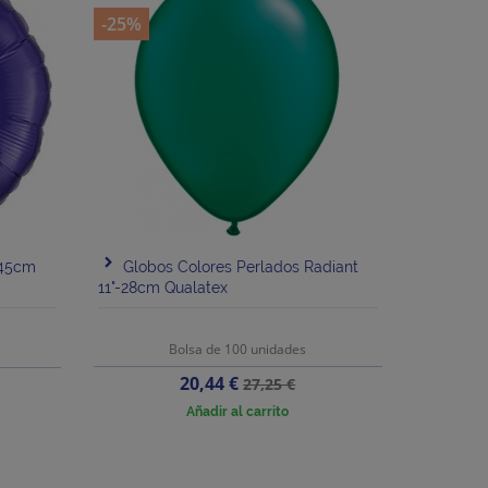
-25%
-45cm
Globos Colores Perlados Radiant
11"-28cm Qualatex
Bolsa de 100 unidades
Precio
Precio
20,44 €
27,25 €
base
Añadir al carrito