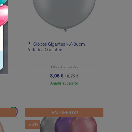
45cm
Globos Gigantes 30"-80cm
Perlados Qualatex
Bolsa 2 unidades
Precio
Precio
8,06 €
10,75 €
base
Añadir al carrito
add
¡EN OFERTA!
-25%