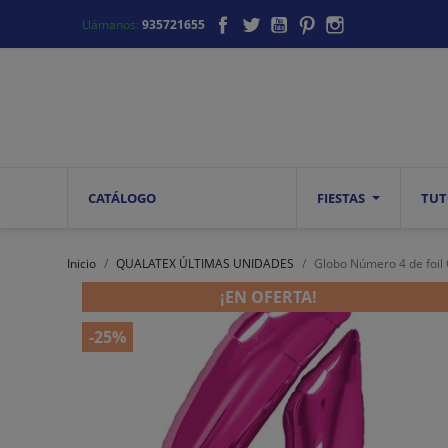
Facebook
Twitter
YouTube
Pinterest
Instagram
Llámanos:
935721655
CATÁLOGO
FIESTAS
TUT
Inicio
QUALATEX ÚLTIMAS UNIDADES
Globo Número 4 de foil
¡EN OFERTA!
-25%