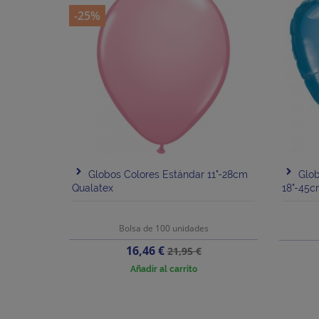
-25%
Globos Colores Estándar 11"-28cm
Glo
Qualatex
18"-45c
Bolsa de 100 unidades
Precio
Precio
16,46 €
21,95 €
base
Añadir al carrito