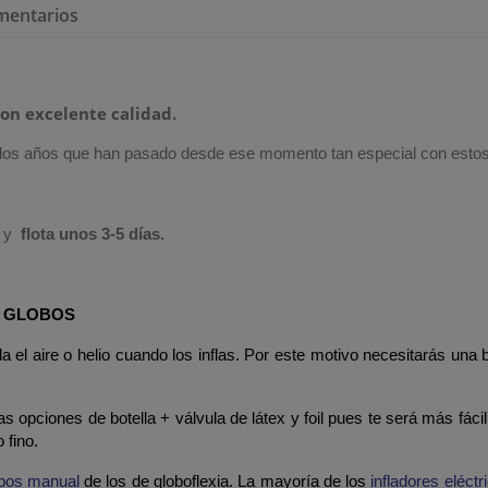
mentarios
on excelente calidad.
rda los años que han pasado desde ese momento tan especial con esto
e y
flota unos 3-5 días.
A GLOBOS
a el aire o helio cuando los inflas. Por este motivo necesitarás una b
as opciones de botella + válvula de látex y foil pues te será más fácil
 fino.
obos manual
de los de globoflexia. La mayoría de los
infladores eléct