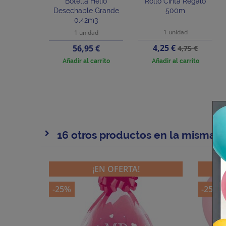
Botella Helio
Rollo Cinta Regalo
Desechable Grande
500m
0,42m3
1 unidad
1 unidad
Precio
Precio
Precio
4,25 €
56,95 €
4,75 €
base
Añadir al carrito
Añadir al carrito
16 otros productos en la misma c
¡EN OFERTA!
-25%
-25%