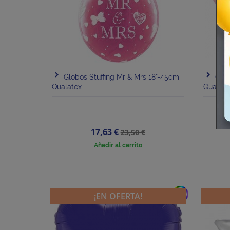
Globos Stuffing Mr & Mrs 18"-45cm
Glob
Qualatex
Qualate
Precio
Precio
17,63 €
23,50 €
base
Añadir al carrito
add
¡EN OFERTA!