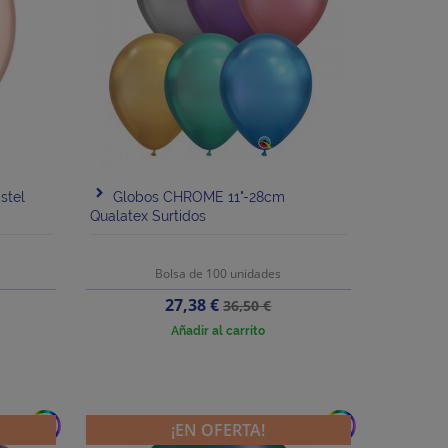
stel
Globos CHROME 11"-28cm
Qualatex Surtidos
Bolsa de 100 unidades
Precio
Precio
27,38 €
36,50 €
base
Añadir al carrito
add
add
¡EN OFERTA!