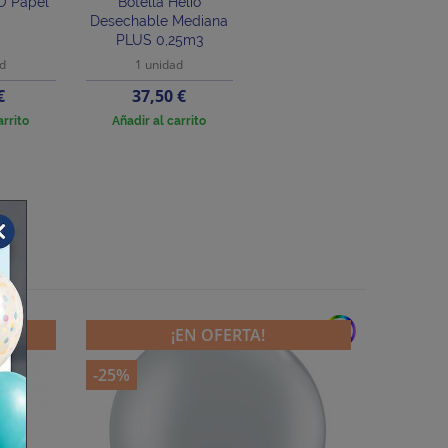
O Papel
Botella Helio
Desechable Mediana
PLUS 0,25m3
ad
1 unidad
o
Precio
€
37,50 €
arrito
Añadir al carrito
add
¡EN OFERTA!
-25%