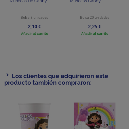
Muñecas De Gabby
Muñecas Gabby
Bolsa 8 unidades
Bolsa 20 unidades
Precio
Precio
2,10 €
2,25 €
Añadir al carrito
Añadir al carrito
Los clientes que adquirieron este
producto también compraron: