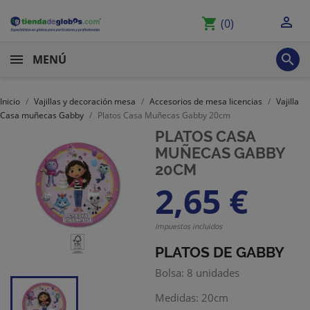

shopping_cart
(0)

MENÚ
Inicio
Vajillas y decoración mesa
Accesorios de mesa licencias
Vajilla
Casa muñecas Gabby
Platos Casa Muñecas Gabby 20cm
PLATOS CASA
MUÑECAS GABBY
20CM
2,65 €
Impuestos incluidos
PLATOS DE GABBY
Bolsa: 8 unidades
Medidas: 20cm