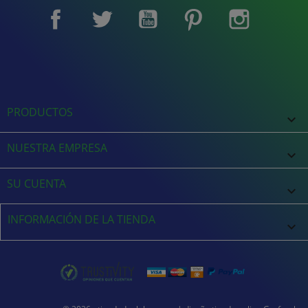
Facebook
Twitter
YouTube
Pinterest
Instagram
PRODUCTOS

NUESTRA EMPRESA

SU CUENTA

INFORMACIÓN DE LA TIENDA
keyboard_arrow_down