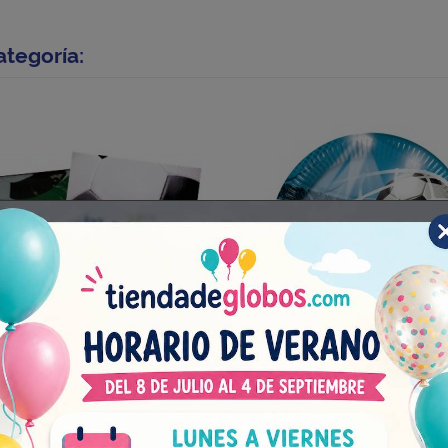
ategoría:
villetas Fútbol
Platos Fútbol Portería 23c
Bolsa de 16 unidades
Bolsa 8 unidades