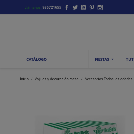
Facebook
Twitter
YouTube
Pinterest
Instagram
Llámanos:
935721655
CATÁLOGO
FIESTAS
TUT
Inicio
Vajillas y decoración mesa
Accesorios Todas las edades