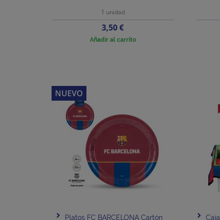
1 unidad
Precio
3,50 €
Añadir al carrito
NUEVO
Platos FC BARCELONA Cartón
Caj