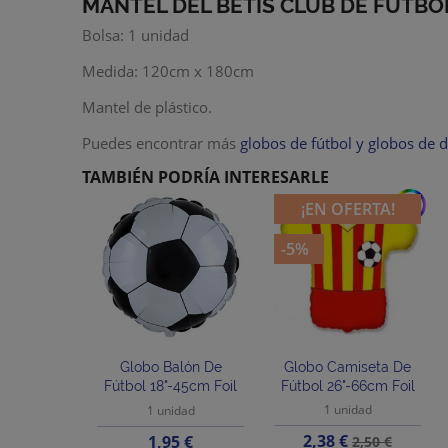
MANTEL DEL BETIS CLUB DE FÚTBO
Bolsa: 1 unidad
Medida: 120cm x 180cm
Mantel de plástico.
Puedes encontrar más
globos de fútbol y globos de 
TAMBIÉN PODRÍA INTERESARLE
add
¡EN OFERTA!
-5%
Globo Balón De
Globo Camiseta De
Fútbol 18"-45cm Foil
Fútbol 26"-66cm Foil
1 unidad
1 unidad
Precio
Precio
Precio
2,38 €
1,95 €
2,50 €