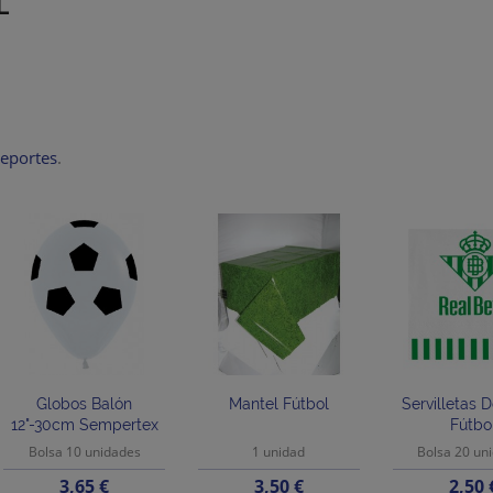
L
deportes
.
Globos Balón
Mantel Fútbol
Servilletas D
12"-30cm Sempertex
Fútbo
Bolsa 10 unidades
1 unidad
Bolsa 20 un
Precio
Precio
Preci
3,65 €
3,50 €
2,50 