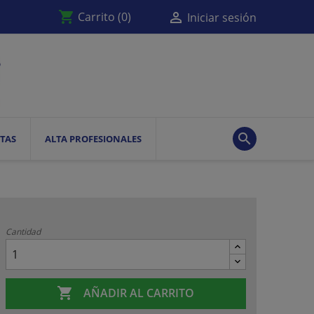
shopping_cart

Carrito
(0)
Iniciar sesión

TAS
ALTA PROFESIONALES
Cantidad

AÑADIR AL CARRITO