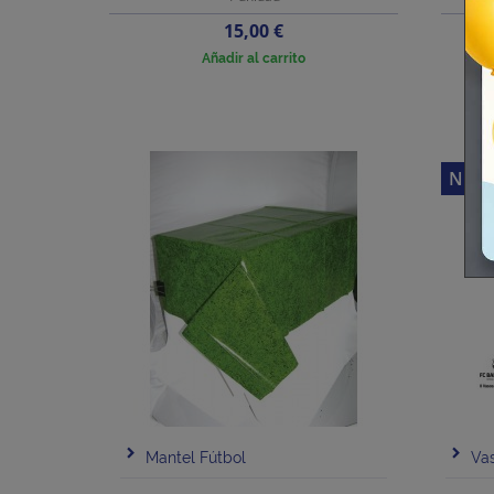
Precio
15,00 €
Añadir al carrito
NUE
Mantel Fútbol
Va