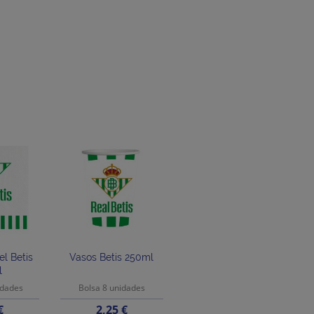
el Betis
Vasos Betis 250ml
l
idades
Bolsa 8 unidades
o
Precio
€
2,25 €