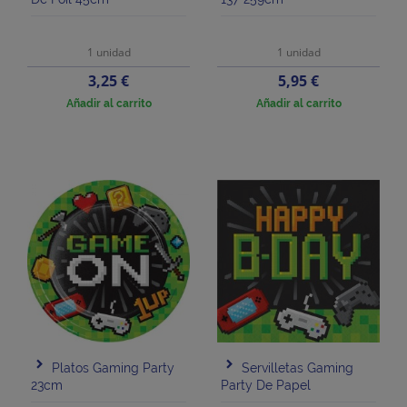
1 unidad
1 unidad
Precio
Precio
3,25 €
5,95 €
Añadir al carrito
Añadir al carrito
Platos Gaming Party
Servilletas Gaming
23cm
Party De Papel