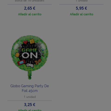
Bolsa de 16 unidades
1 unidad
Precio
Precio
2,65 €
5,95 €
Añadir al carrito
Añadir al carrito
Globo Gaming Party De
Foil 45cm
1 unidad
Precio
3,25 €
Añadir al carrito