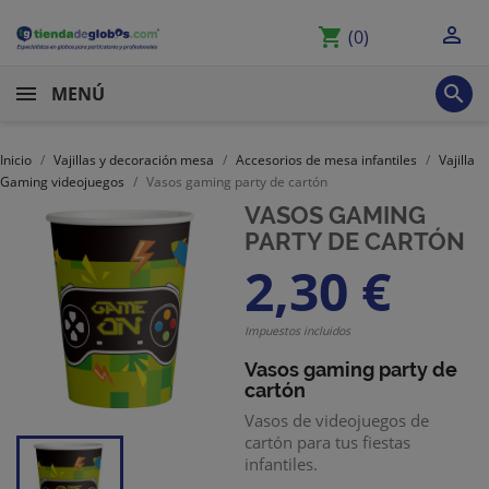

shopping_cart
(0)

MENÚ
Inicio
Vajillas y decoración mesa
Accesorios de mesa infantiles
Vajilla
Gaming videojuegos
Vasos gaming party de cartón
VASOS GAMING
PARTY DE CARTÓN
2,30 €
Impuestos incluidos
Vasos gaming party de
cartón
Vasos de videojuegos de
cartón para tus fiestas
infantiles.