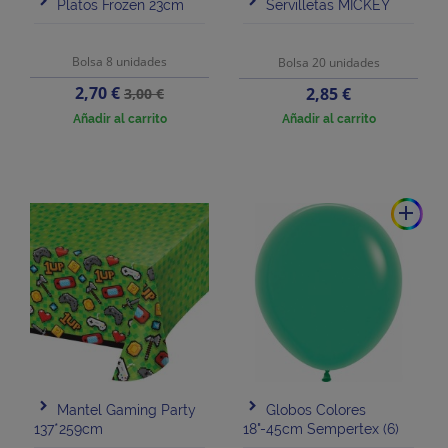
Platos Frozen 23cm
Servilletas MICKEY
Bolsa 8 unidades
Bolsa 20 unidades
Precio
Precio
2,70 €
Precio
2,85 €
3,00 €
base
Añadir al carrito
Añadir al carrito
add
Mantel Gaming Party
Globos Colores
137*259cm
18"-45cm Sempertex (6)