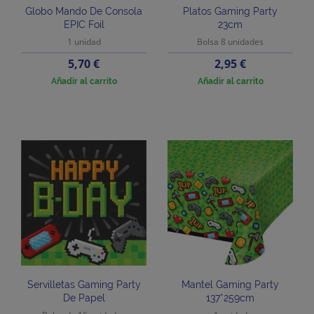
Globo Mando De Consola
Platos Gaming Party
EPIC Foil
23cm
1 unidad
Bolsa 8 unidades
Precio
Precio
5,70 €
2,95 €
Añadir al carrito
Añadir al carrito
Servilletas Gaming Party
Mantel Gaming Party
De Papel
137*259cm