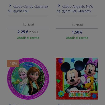
Globo Candy Qualatex
Globo Angelito Niño
18"-45cm Foil
14"-35cm Foil Qualatex
1 unidad
1 unidad
Precio
Precio
2,25 €
Precio
1,50 €
2,50 €
base
Añadir al carrito
Añadir al carrito
-10%