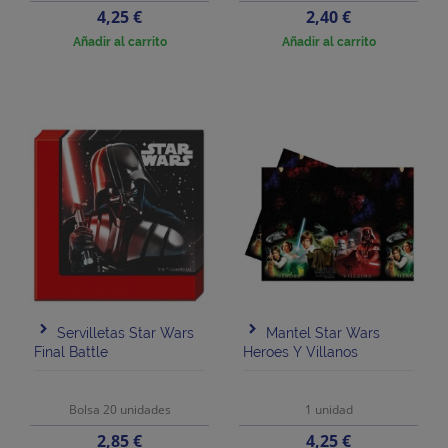
Precio
Precio
4,25 €
2,40 €
Añadir al carrito
Añadir al carrito
Servilletas Star Wars
Mantel Star Wars
Final Battle
Heroes Y Villanos
Bolsa 20 unidades
1 unidad
Precio
Precio
2,85 €
4,25 €