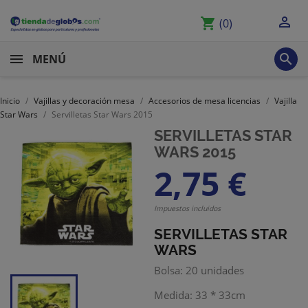

shopping_cart
(0)

MENÚ
Inicio
Vajillas y decoración mesa
Accesorios de mesa licencias
Vajilla
Star Wars
Servilletas Star Wars 2015
SERVILLETAS STAR
WARS 2015
2,75 €
Impuestos incluidos
SERVILLETAS STAR
WARS
Bolsa: 20 unidades
Medida: 33 * 33cm