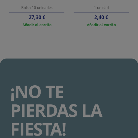
Bolsa 10 unidades
1 unidad
Precio
Precio
27,30 €
2,40 €
Añadir al carrito
Añadir al carrito
¡NO TE
PIERDAS LA
FIESTA!