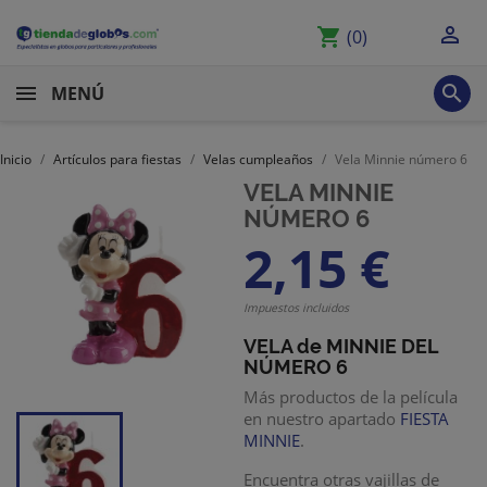

shopping_cart
(0)

MENÚ
Inicio
Artículos para fiestas
Velas cumpleaños
Vela Minnie número 6
VELA MINNIE
NÚMERO 6
2,15 €
Impuestos incluidos
VELA de MINNIE DEL
NÚMERO 6
Más productos de la película
en nuestro apartado
FIESTA
MINNIE
.
Encuentra otras vajillas de