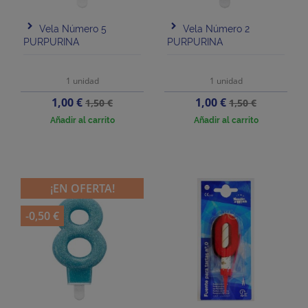
Vela Número 5
Vela Número 2
PURPURINA
PURPURINA
1 unidad
1 unidad
Precio
Precio
Precio
Precio
1,00 €
1,00 €
1,50 €
1,50 €
base
base
Añadir al carrito
Añadir al carrito
¡EN OFERTA!
-0,50 €