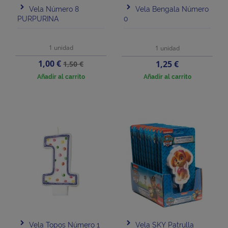
Vela Número 8
Vela Bengala Número
PURPURINA
0
1 unidad
1 unidad
Precio
Precio
1,00 €
Precio
1,25 €
1,50 €
base
Añadir al carrito
Añadir al carrito
Vela Topos Número 1
Vela SKY Patrulla