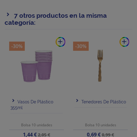
7 otros productos en la misma
categoría:
add
add
-30%
-30%
Vasos De Plástico
Tenedores De Plástico
355ml
Bolsa 10 unidades
Bolsa 10 unidades
Precio
Precio
Precio
Precio
1,44 €
0,69 €
2,05 €
0,99 €