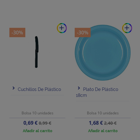
add
add
-30%
-30%
Cuchillos De Plástico
Plato De Plástico
18cm
Bolsa 10 unidades
Bolsa 10 unidades
Precio
Precio
Precio
Precio
0,69 €
1,68 €
0,99 €
2,40 €
base
base
Añadir al carrito
Añadir al carrito