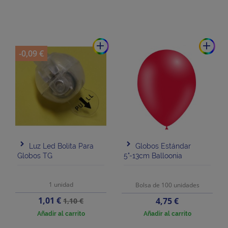
add
add
-0,09 €
Luz Led Bolita Para
Globos Estándar
Globos TG
5"-13cm Balloonia
1 unidad
Bolsa de 100 unidades
Precio
Precio
1,01 €
Precio
4,75 €
1,10 €
base
Añadir al carrito
Añadir al carrito