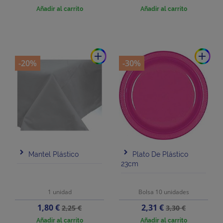
base
base
Añadir al carrito
Añadir al carrito
add
add
-20%
-30%
Mantel Plástico
Plato De Plástico
23cm
1 unidad
Bolsa 10 unidades
Precio
Precio
Precio
Precio
1,80 €
2,31 €
2,25 €
3,30 €
base
base
Añadir al carrito
Añadir al carrito