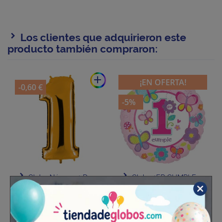
Los clientes que adquirieron este
producto también compraron:
add
¡EN OFERTA!
-0,60 €
-5%
Globo Número 1 De
Globo 1ER CUMPLE
Foil TG 90cm
Niña 18"-45cm Foil
1 unidad
1 unidad