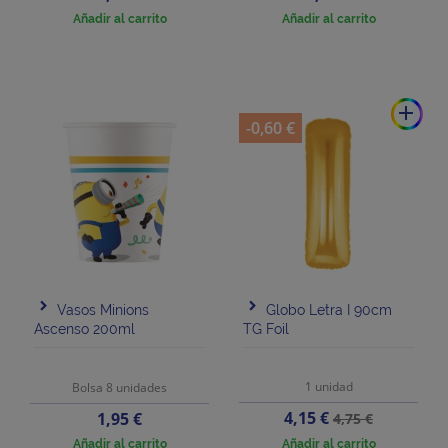
Añadir al carrito
Añadir al carrito
add
-0,60 €
Vasos Minions
Globo Letra I 90cm
Ascenso 200ml
TG Foil
1 unidad
Bolsa 8 unidades
Precio
Precio
Precio
4,15 €
1,95 €
4,75 €
base
Añadir al carrito
Añadir al carrito