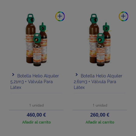
add
add
Botella Helio Alquiler
Botella Helio Alquiler
5,21m3 + Válvula Para
2,61m3 + Válvula Para
Látex
Látex
1 unidad
1 unidad
Precio
Precio
460,00 €
260,00 €
Añadir al carrito
Añadir al carrito