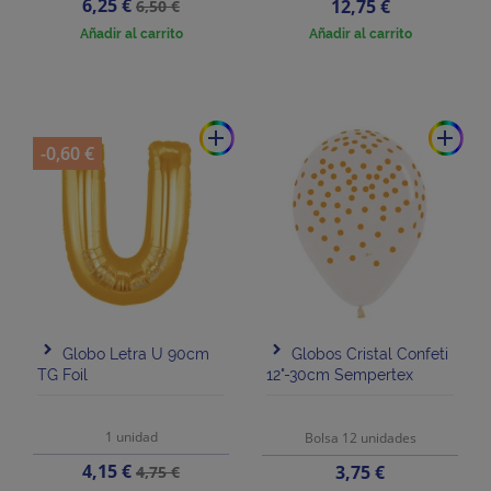
Precio
Precio
6,25 €
Precio
12,75 €
6,50 €
base
Añadir al carrito
Añadir al carrito
add
add
-0,60 €
Globo Letra U 90cm
Globos Cristal Confeti
TG Foil
12"-30cm Sempertex
1 unidad
Bolsa 12 unidades
Precio
Precio
4,15 €
Precio
3,75 €
4,75 €