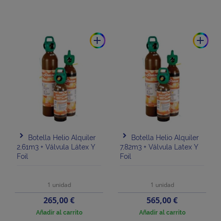
add
add
Botella Helio Alquiler
Botella Helio Alquiler
2,61m3 + Válvula Látex Y
7,82m3 + Válvula Latex Y
Foil
Foil
1 unidad
1 unidad
Precio
Precio
265,00 €
565,00 €
Añadir al carrito
Añadir al carrito