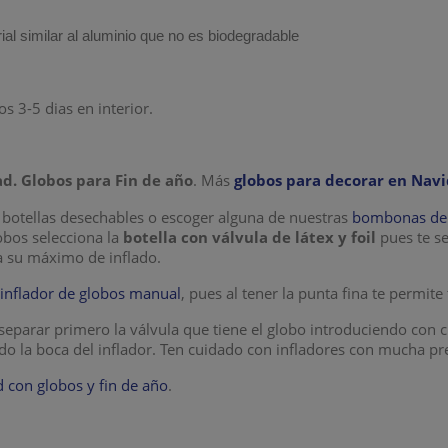
ial similar al aluminio que no es biodegradable
s 3-5 dias en interior.
d. Globos para Fin de año
. Más
globos para decorar en Navi
botellas desechables o escoger alguna de nuestras
bombonas de h
lobos selecciona la
botella con válvula de látex y foil
pues te s
a su máximo de inflado.
n
inflador de globos manual
, pues al tener la punta fina te permite
eparar primero la válvula que tiene el globo introduciendo con c
ndo la boca del inflador. Ten cuidado con infladores con mucha p
 con globos y fin de año
.