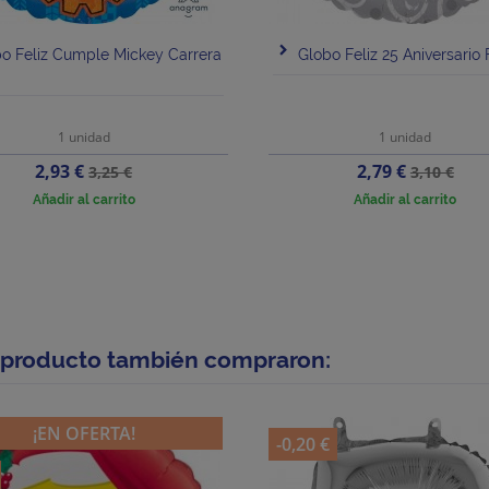
o Feliz Cumple Mickey Carrera
Globo Feliz 25 Aniversario 
1 unidad
1 unidad
Precio
Precio
Precio
Precio
2,93 €
2,79 €
3,25 €
3,10 €
base
base
Añadir al carrito
Añadir al carrito
e producto también compraron:
¡EN OFERTA!
-0,20 €