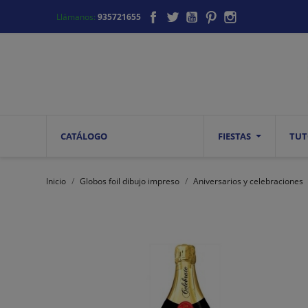
Facebook
Twitter
YouTube
Pinterest
Instagram
Llámanos:
935721655
CATÁLOGO
FIESTAS
TUT
Inicio
Globos foil dibujo impreso
Aniversarios y celebraciones