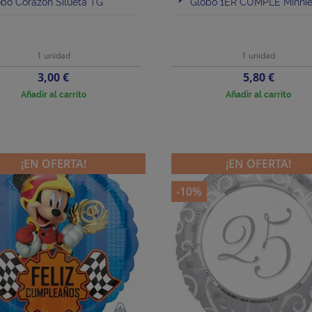
bo Corazón Silueta TG
Globo 1ER CUMPLE Minnie 
1 unidad
1 unidad
Precio
Precio
3,00 €
5,80 €
Añadir al carrito
Añadir al carrito
¡EN OFERTA!
¡EN OFERTA!
-10%