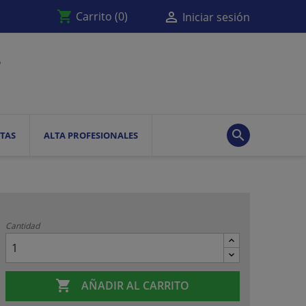
shopping_cart

Carrito
(0)
Iniciar sesión

TAS
ALTA PROFESIONALES
Cantidad

AÑADIR AL CARRITO