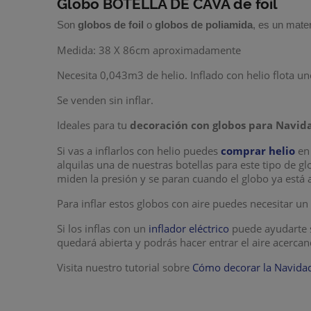
Globo BOTELLA DE CAVA de foil
Son
globos de foil
o
globos de poliamida
, es un mater
Medida: 38 X 86cm aproximadamente
Necesita 0,043m3 de helio. Inflado con helio flota uno
Se venden sin inflar.
Ideales para tu
decoración con globos
para Navida
Si vas a inflarlos con helio puedes
comprar helio
en 
alquilas una de nuestras botellas para este tipo de g
miden la presión y se paran cuando el globo ya está 
Para inflar estos globos con aire puedes necesitar u
Si los inflas con un
inflador eléctrico
puede ayudarte s
quedará abierta y podrás hacer entrar el aire acerca
Visita nuestro tutorial sobre
Cómo decorar la Navidad