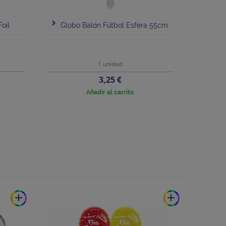
Foil
Globo Balón Fútbol Esfera 55cm
1 unidad
Precio
3,25 €
Añadir al carrito
add
add