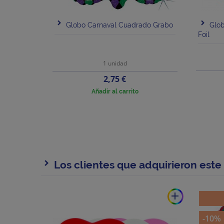
Globo Carnaval Cuadrado Grabo
Glob
Foil
1 unidad
Precio
2,75 €
Añadir al carrito
Los clientes que adquirieron est
add
-10%