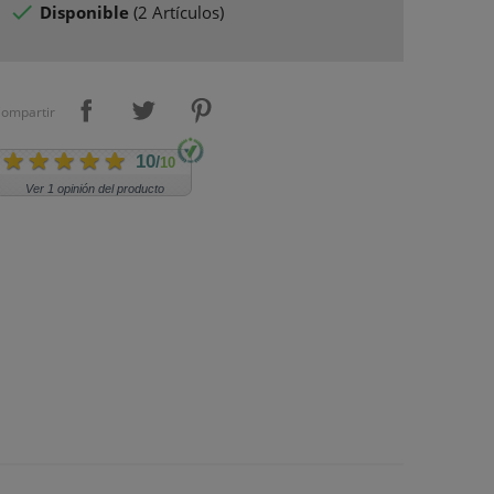

Disponible
(
2 Artículos
)
ompartir
10
/
10
Ver 1 opinión del producto