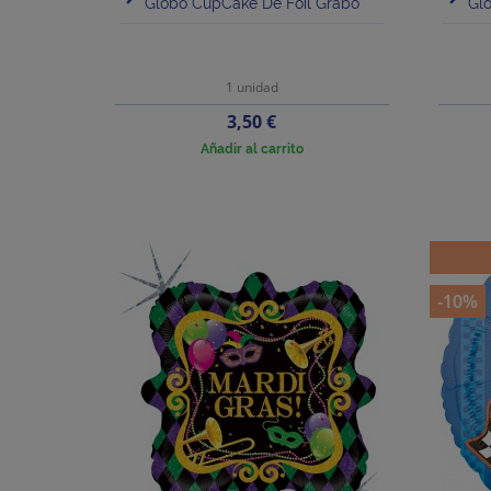
Globo CupCake De Foil Grabo
Glo
1 unidad
Precio
3,50 €
Añadir al carrito
-10%