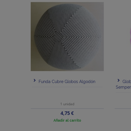
Funda Cubre Globos Algodón
Glo
Semper
1 unidad
Precio
4,75 €
Añadir al carrito