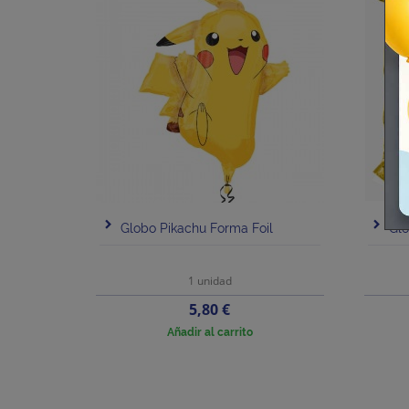
Globo Pikachu Forma Foil
Glo
1 unidad
Precio
5,80 €
Añadir al carrito