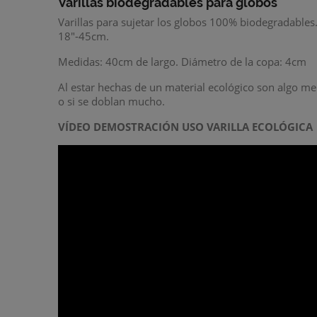
Varillas biodegradables para globos
Varillas para sujetar los globos 100% biodegradables
18"-45cm.
Medidas: 40cm de largo. Diámetro de la copa: 4cm
Al estar hechas de un material ecológico son algo me
o si se doblan mucho.
VÍDEO DEMOSTRACIÓN USO VARILLA ECOLÓGICA