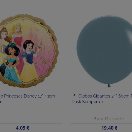
o Princesas Disney 17"-43cm
Globos Gigantes 24"-60cm 
m
Dusk Sempertex
Bolsa 10 unidades
Precio
Precio
4,05 €
19,40 €