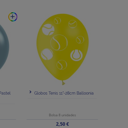
add
Pastel
Globos Tenis 11"-28cm Balloonia
Bolsa 8 unidades
Precio
2,50 €