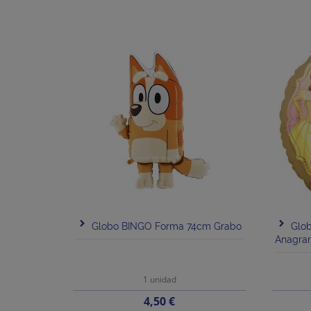
Globo BINGO Forma 74cm Grabo
Glob
Anagra
1 unidad
Precio
4,50 €