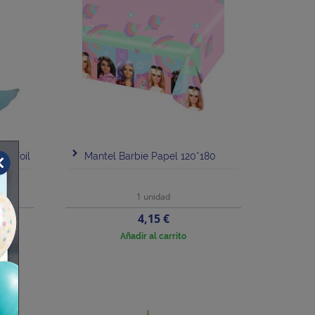
e Foil
Mantel Barbie Papel 120*180
1 unidad
Precio
4,15 €
Añadir al carrito