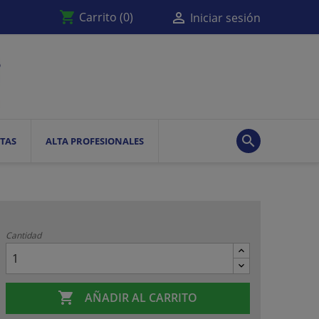
shopping_cart

Carrito
(0)
Iniciar sesión

TAS
ALTA PROFESIONALES
Cantidad

AÑADIR AL CARRITO