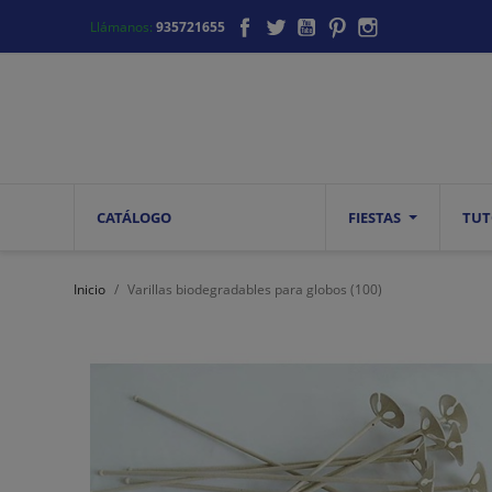
Facebook
Twitter
YouTube
Pinterest
Instagram
Llámanos:
935721655
CATÁLOGO
FIESTAS
TUT
Inicio
Varillas biodegradables para globos (100)