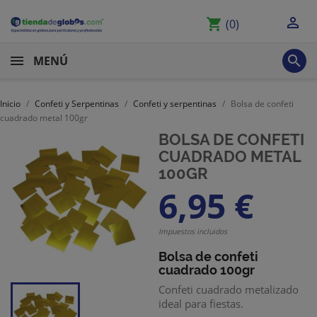

shopping_cart
(0)

MENÚ
Inicio
Confeti y Serpentinas
Confeti y serpentinas
Bolsa de confeti
cuadrado metal 100gr
BOLSA DE CONFETI
CUADRADO METAL
100GR
6,95 €
Impuestos incluidos
Bolsa de confeti
cuadrado 100gr
Confeti cuadrado metalizado
ideal para fiestas.