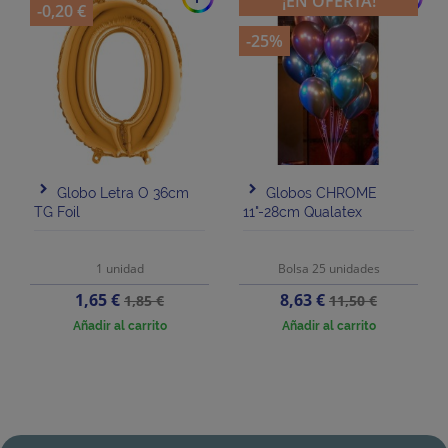
¡EN OFERTA!
-0,20 €
-25%
Globo Letra O 36cm
Globos CHROME
TG Foil
11"-28cm Qualatex
1 unidad
Bolsa 25 unidades
Precio
Precio
Precio
Precio
1,65 €
8,63 €
1,85 €
11,50 €
base
base
Añadir al carrito
Añadir al carrito