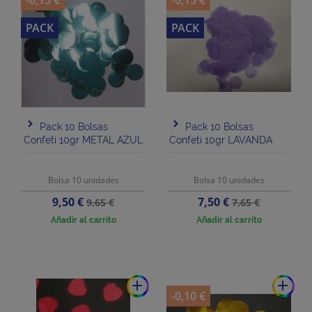
-0,15 €
-0,15 €
PACK
PACK
Pack 10 Bolsas
Pack 10 Bolsas
Confeti 10gr METAL AZUL
Confeti 10gr LAVANDA
Bolsa 10 unidades
Bolsa 10 unidades
Precio
Precio
Precio
Precio
9,50 €
7,50 €
9,65 €
7,65 €
base
base
Añadir al carrito
Añadir al carrito
add
add
-0,10 €