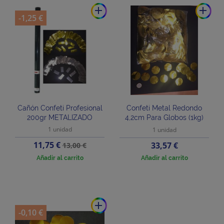
add
add
-1,25 €
Cañón Confeti Profesional
Confeti Metal Redondo
200gr METALIZADO
4,2cm Para Globos (1kg)
1 unidad
1 unidad
Precio
Precio
11,75 €
Precio
33,57 €
13,00 €
base
Añadir al carrito
Añadir al carrito
add
-0,10 €