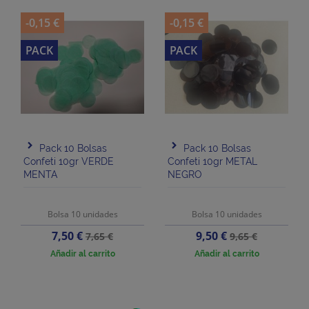
-0,15 €
-0,15 €
PACK
PACK
Pack 10 Bolsas
Pack 10 Bolsas
Confeti 10gr VERDE
Confeti 10gr METAL
MENTA
NEGRO
Bolsa 10 unidades
Bolsa 10 unidades
Precio
Precio
Precio
Precio
7,50 €
9,50 €
7,65 €
9,65 €
base
base
Añadir al carrito
Añadir al carrito