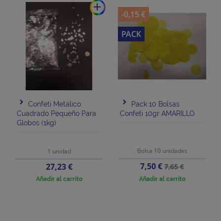
add
-0,15 €
PACK
Confeti Metálico
Pack 10 Bolsas
Cuadrado Pequeño Para
Confeti 10gr AMARILLO
Globos (1kg)
Bolsa 10 unidades
1 unidad
Precio
Precio
Precio
7,50 €
27,23 €
7,65 €
base
Añadir al carrito
Añadir al carrito