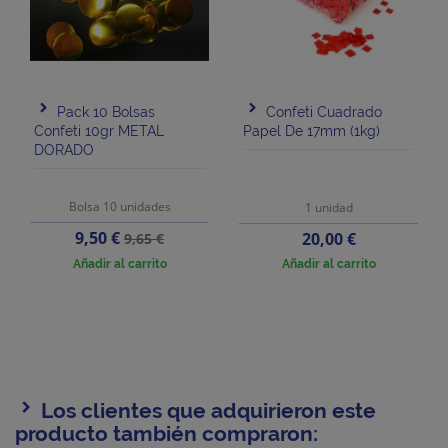
Pack 10 Bolsas
Confeti Cuadrado
Confeti 10gr METAL
Papel De 17mm (1kg)
DORADO
Bolsa 10 unidades
1 unidad
Precio
Precio
9,50 €
Precio
20,00 €
9,65 €
base
Añadir al carrito
Añadir al carrito
Los clientes que adquirieron este
producto también compraron: