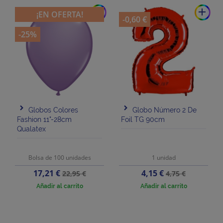
add
add
¡EN OFERTA!
-0,60 €
-25%
Globos Colores
Globo Número 2 De
Fashion 11"-28cm
Foil TG 90cm
Qualatex
Bolsa de 100 unidades
1 unidad
Precio
Precio
Precio
Precio
17,21 €
4,15 €
22,95 €
4,75 €
base
base
Añadir al carrito
Añadir al carrito