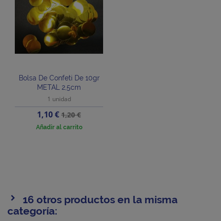
Bolsa De Confeti De 10gr
METAL 2,5cm
1 unidad
Precio
Precio
1,10 €
1,20 €
base
Añadir al carrito
16 otros productos en la misma
categoría: