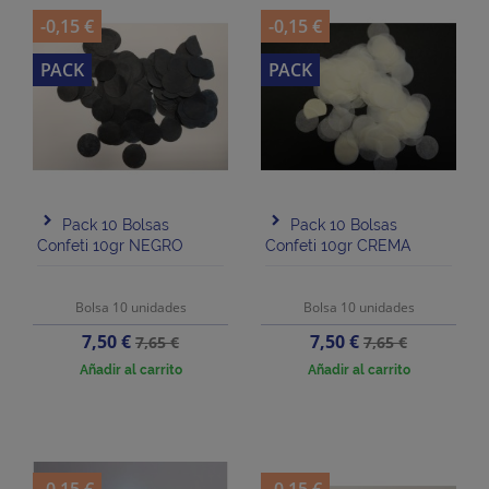
-0,15 €
-0,15 €
PACK
PACK
Pack 10 Bolsas
Pack 10 Bolsas
Confeti 10gr NEGRO
Confeti 10gr CREMA
Bolsa 10 unidades
Bolsa 10 unidades
Precio
Precio
Precio
Precio
7,50 €
7,50 €
7,65 €
7,65 €
base
base
Añadir al carrito
Añadir al carrito