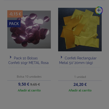
add
-0,15 €
PACK
Pack 10 Bolsas
Confeti Rectangular
Confeti 10gr METAL Rosa
Metal 50*20mm (1kg)
Bolsa 10 unidades
1 unidad
Precio
Precio
9,50 €
Precio
24,20 €
9,65 €
base
Añadir al carrito
Añadir al carrito