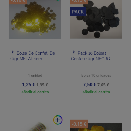
-0,10 €
-0,15 €
PACK
Bolsa De Confeti De
Pack 10 Bolsas
10gr METAL 1cm
Confeti 10gr NEGRO
1 unidad
Bolsa 10 unidades
Precio
Precio
Precio
Precio
1,25 €
7,50 €
1,35 €
7,65 €
base
base
Añadir al carrito
Añadir al carrito
add
-0,15 €