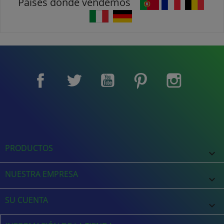
Países donde vendemos
Facebook
Twitter
YouTube
Pinterest
Instagram
PRODUCTOS

NUESTRA EMPRESA

SU CUENTA
