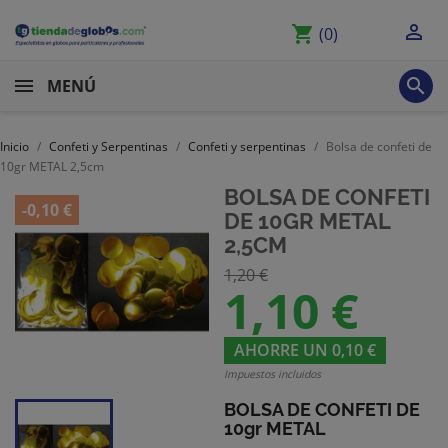

shopping_cart
(0)

MENÚ
Inicio
Confeti y Serpentinas
Confeti y serpentinas
Bolsa de confeti de
10gr METAL 2,5cm
BOLSA DE CONFETI
-0,10 €
DE 10GR METAL
2,5CM
1,20 €
1,10 €
AHORRE UN 0,10 €
Impuestos incluidos
BOLSA DE CONFETI DE
10gr METAL