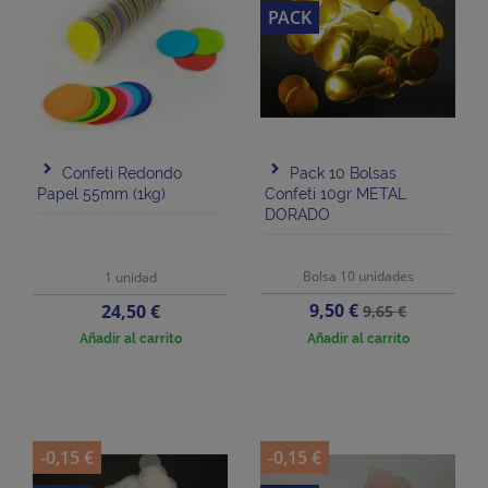
PACK
Confeti Redondo
Pack 10 Bolsas
Papel 55mm (1kg)
Confeti 10gr METAL
DORADO
Bolsa 10 unidades
1 unidad
Precio
Precio
Precio
9,50 €
24,50 €
9,65 €
base
Añadir al carrito
Añadir al carrito
-0,15 €
-0,15 €