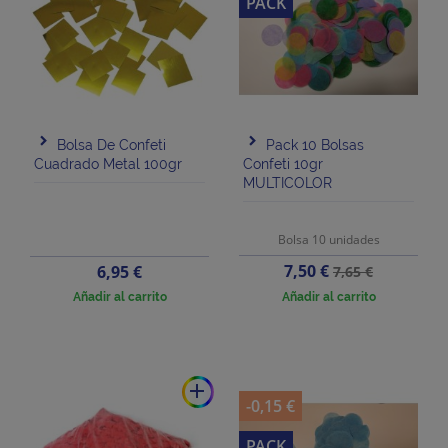
PACK
Bolsa De Confeti
Pack 10 Bolsas
Cuadrado Metal 100gr
Confeti 10gr
MULTICOLOR
Bolsa 10 unidades
Precio
Precio
Precio
7,50 €
6,95 €
7,65 €
base
Añadir al carrito
Añadir al carrito
add
-0,15 €
PACK