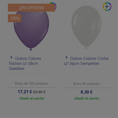
add
add
¡EN OFERTA!
-25%
Globos Colores
Globos Colores Cristal
Fashion 11"-28cm
12"-29cm Sempertex
Qualatex
Bolsa de 100 unidades
Bolsa 50 unidades
Precio
Precio
17,21 €
Precio
8,30 €
22,95 €
base
Añadir al carrito
Añadir al carrito