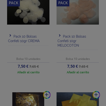
PACK
PACK
Pack 10 Bolsas
Pack 10 Bolsas
Confeti 10gr CREMA
Confeti 10gr
MELOCOTÓN
Bolsa 10 unidades
Bolsa 10 unidades
Precio
Precio
Precio
Precio
7,50 €
7,50 €
7,65 €
7,65 €
base
base
Añadir al carrito
Añadir al carrito
add
add