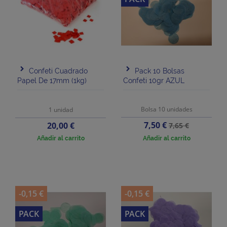
Confeti Cuadrado
Pack 10 Bolsas
Papel De 17mm (1kg)
Confeti 10gr AZUL
Bolsa 10 unidades
1 unidad
Precio
Precio
Precio
7,50 €
20,00 €
7,65 €
base
Añadir al carrito
Añadir al carrito
-0,15 €
-0,15 €
PACK
PACK