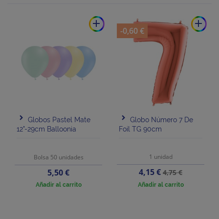
add
add
-0,60 €
Globos Pastel Mate
Globo Número 7 De
12"-29cm Balloonia
Foil TG 90cm
1 unidad
Bolsa 50 unidades
Precio
Precio
Precio
4,15 €
5,50 €
4,75 €
base
Añadir al carrito
Añadir al carrito