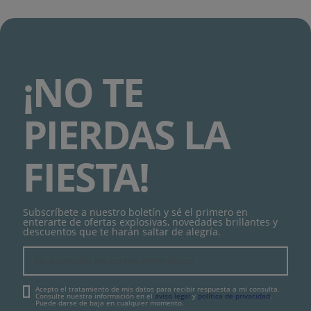
¡NO TE
PIERDAS LA
FIESTA!
Subscríbete a nuestro boletín y sé el primero en
enterarte de ofertas explosivas, novedades brillantes y
descuentos que te harán saltar de alegría.
Acepto el tratamiento de mis datos para recibir respuesta a mi consulta.
Consulte nuestra información en el
aviso legal
y
política de privacidad
.
Puede darse de baja en cualquier momento.