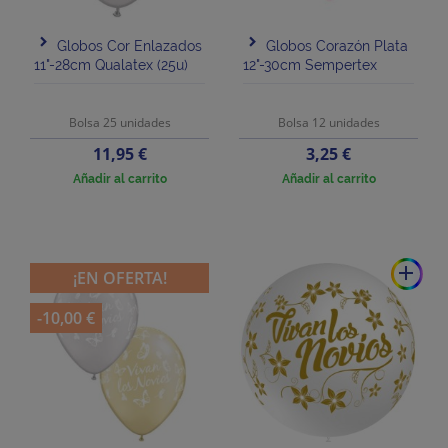
Globos Cor Enlazados
Globos Corazón Plata
11"-28cm Qualatex (25u)
12"-30cm Sempertex
Bolsa 25 unidades
Bolsa 12 unidades
Precio
Precio
11,95 €
3,25 €
Añadir al carrito
Añadir al carrito
add
¡EN OFERTA!
-10,00 €