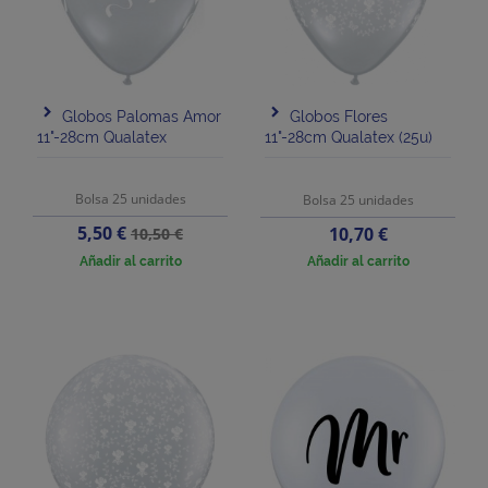
Globos Palomas Amor
Globos Flores
11"-28cm Qualatex
11"-28cm Qualatex (25u)
Bolsa 25 unidades
Bolsa 25 unidades
Precio
Precio
5,50 €
Precio
10,70 €
10,50 €
base
Añadir al carrito
Añadir al carrito