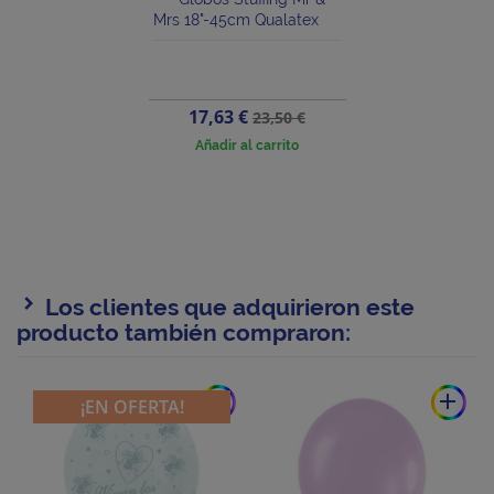
Mrs 18"-45cm Qualatex
Precio
Precio
17,63 €
23,50 €
base
Añadir al carrito
Los clientes que adquirieron este
producto también compraron:
add
add
¡EN OFERTA!