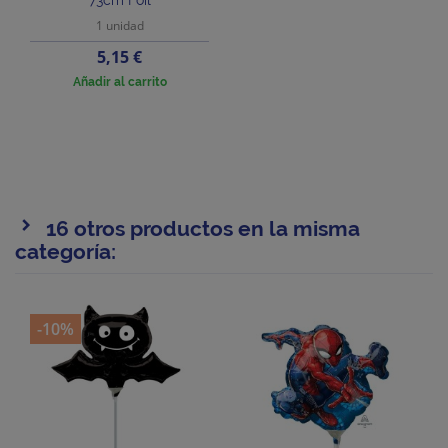
73cm Foil
1 unidad
Precio
5,15 €
Añadir al carrito
16 otros productos en la misma
categoría:
-10%