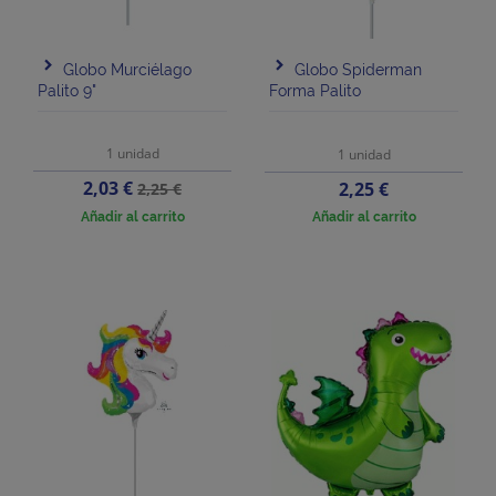
Globo Murciélago
Globo Spiderman
Palito 9"
Forma Palito
1 unidad
1 unidad
Precio
Precio
2,03 €
Precio
2,25 €
2,25 €
base
Añadir al carrito
Añadir al carrito