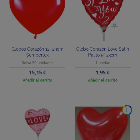
Globos Corazón 12"-29cm
Globo Corazón Love Satín
Sempertex
Palito 9"-23cm
Bolsa 50 unidades
1 unidad
Precio
Precio
15,15 €
1,95 €
Añadir al carrito
Añadir al carrito
add