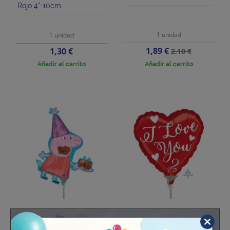
Rojo 4"-10cm
1 unidad
1 unidad
Precio
Precio
Precio
1,89 €
1,30 €
2,10 €
base
Añadir al carrito
Añadir al carrito
Globo Peppa Pig Para
Globo Corazón Love
Palito Foil
Satín Palito 9"-23cm