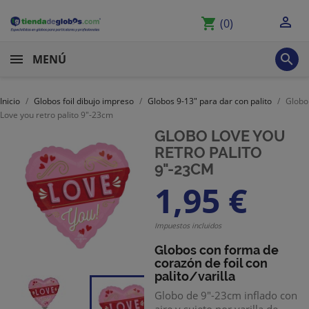

shopping_cart
(0)

MENÚ
Inicio
Globos foil dibujo impreso
Globos 9-13" para dar con palito
Globo
Love you retro palito 9"-23cm
GLOBO LOVE YOU
RETRO PALITO
9"-23CM
1,95 €
Impuestos incluidos
Globos con forma de
corazón de foil con
palito/varilla
Globo de 9"-23cm inflado con