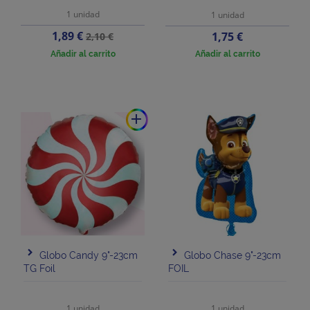
1 unidad
1 unidad
Precio
Precio
1,89 €
Precio
1,75 €
2,10 €
base
Añadir al carrito
Añadir al carrito
add
Globo Candy 9"-23cm
Globo Chase 9"-23cm
TG Foil
FOIL
1 unidad
1 unidad