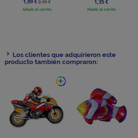
Precio
Precio
1,89 €
Precio
1,35 €
2,10 €
base
Añadir al carrito
Añadir al carrito
Los clientes que adquirieron este
producto también compraron:
add