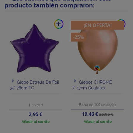
producto también compraron:
add
add
¡EN OFERTA!
-25%
Globo Estrella De Foil
Globos CHROME
32"-78cm TG
7"-17cm Qualatex
Bolsa de 100 unidades
1 unidad
Precio
Precio
Precio
19,46 €
2,95 €
25,95 €
base
Añadir al carrito
Añadir al carrito