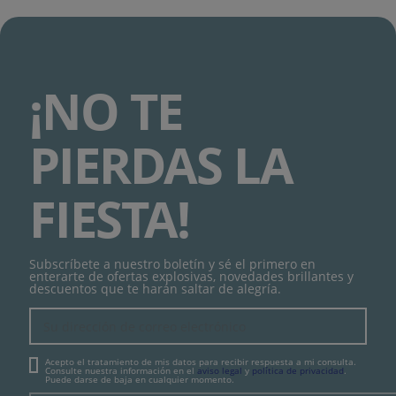
¡NO TE
PIERDAS LA
FIESTA!
Subscríbete a nuestro boletín y sé el primero en
enterarte de ofertas explosivas, novedades brillantes y
descuentos que te harán saltar de alegría.
Acepto el tratamiento de mis datos para recibir respuesta a mi consulta.
Consulte nuestra información en el
aviso legal
y
política de privacidad
.
Puede darse de baja en cualquier momento.