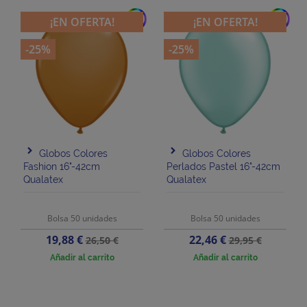
add
add
¡EN OFERTA!
¡EN OFERTA!
-25%
-25%
Globos Colores
Globos Colores
Fashion 16"-42cm
Perlados Pastel 16"-42cm
Qualatex
Qualatex
Bolsa 50 unidades
Bolsa 50 unidades
Precio
Precio
Precio
Precio
19,88 €
22,46 €
26,50 €
29,95 €
base
base
Añadir al carrito
Añadir al carrito