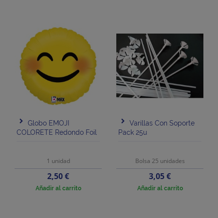
Globo EMOJI
Varillas Con Soporte
COLORETE Redondo Foil
Pack 25u
1 unidad
Bolsa 25 unidades
Precio
Precio
2,50 €
3,05 €
Añadir al carrito
Añadir al carrito