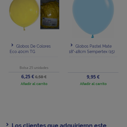
Globos De Colores
Globos Pastel Mate
Eco 40cm TG
18"-48cm Sempertex (15)
Bolsa 25 unidades
Precio
Precio
6,25 €
Precio
9,95 €
6,50 €
base
Añadir al carrito
Añadir al carrito
Los clientes que adquirieron este