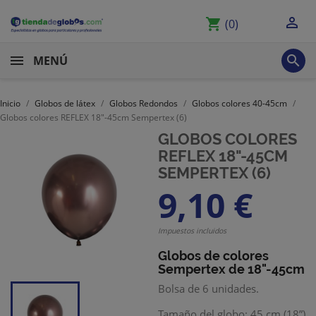

shopping_cart
(0)

MENÚ
Inicio
Globos de látex
Globos Redondos
Globos colores 40-45cm
Globos colores REFLEX 18"-45cm Sempertex (6)
GLOBOS COLORES
REFLEX 18"-45CM
SEMPERTEX (6)
9,10 €
Impuestos incluidos
Globos de colores
Sempertex
de 18"-45cm
Bolsa de 6 unidades.
Tamaño del globo: 45 cm (18”)