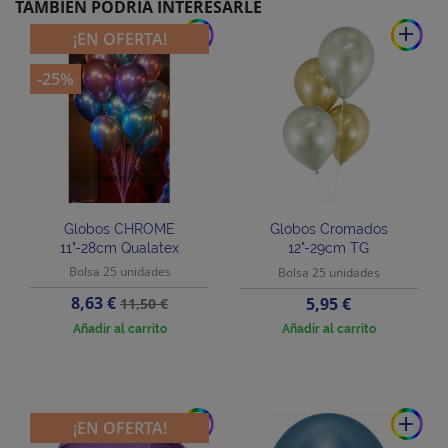
TAMBIÉN PODRÍA INTERESARLE
add
add
¡EN OFERTA!
-25%
Globos CHROME
Globos Cromados
11"-28cm Qualatex
12"-29cm TG
Bolsa 25 unidades
Bolsa 25 unidades
Precio
Precio
8,63 €
Precio
5,95 €
11,50 €
base
Añadir al carrito
Añadir al carrito
add
add
¡EN OFERTA!