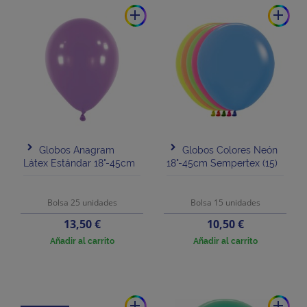
add
add
Globos Anagram
Globos Colores Neón
Látex Estándar 18"-45cm
18"-45cm Sempertex (15)
Bolsa 25 unidades
Bolsa 15 unidades
Precio
Precio
13,50 €
10,50 €
Añadir al carrito
Añadir al carrito
add
add