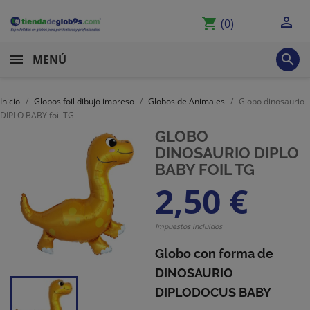

shopping_cart
(0)

MENÚ
Inicio
Globos foil dibujo impreso
Globos de Animales
Globo dinosaurio
DIPLO BABY foil TG
GLOBO
DINOSAURIO DIPLO
BABY FOIL TG
2,50 €
Impuestos incluidos
Globo con forma de
DINOSAURIO
DIPLODOCUS BABY