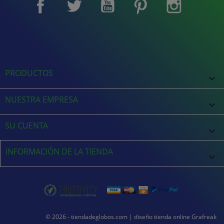
Facebook
Twitter
YouTube
Pinterest
Instagram
PRODUCTOS

NUESTRA EMPRESA

SU CUENTA

INFORMACIÓN DE LA TIENDA
keyboard_arrow_down
© 2026 - tiendadeglobos.com |
diseño tienda online
Grafreak