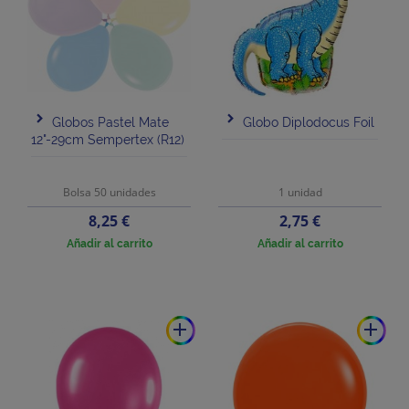
Globos Pastel Mate
Globo Diplodocus Foil
12"-29cm Sempertex (R12)
Bolsa 50 unidades
1 unidad
Precio
Precio
8,25 €
2,75 €
Añadir al carrito
Añadir al carrito
add
add