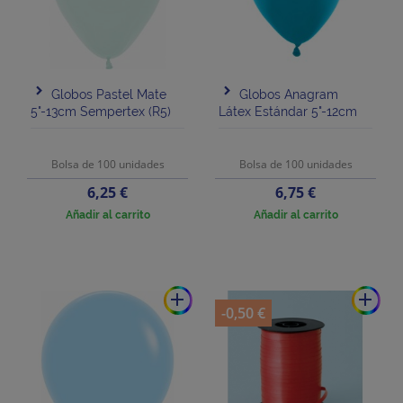
Globos Pastel Mate
Globos Anagram
5"-13cm Sempertex (R5)
Látex Estándar 5"-12cm
Bolsa de 100 unidades
Bolsa de 100 unidades
Precio
Precio
6,25 €
6,75 €
Añadir al carrito
Añadir al carrito
add
add
-0,50 €