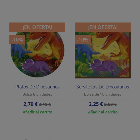
¡EN OFERTA!
¡EN OFERTA!
-10%
-10%
Platos De Dinosaurios
Servilletas De Dinosaurios
Bolsa 8 unidades
Bolsa de 16 unidades
Precio
Precio
Precio
Precio
2,79 €
2,25 €
3,10 €
2,50 €
base
base
Añadir al carrito
Añadir al carrito