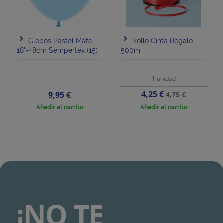
Globos Pastel Mate
Rollo Cinta Regalo
18"-48cm Sempertex (15)
500m
1 unidad
Precio
Precio
Precio
4,25 €
9,95 €
4,75 €
base
Añadir al carrito
Añadir al carrito
¡NO TE