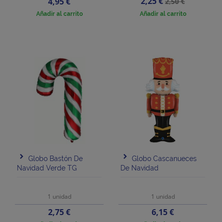
Precio
Precio
Precio
2,25 €
4,95 €
2,50 €
base
Añadir al carrito
Añadir al carrito
Globo Bastón De
Globo Cascanueces
Navidad Verde TG
De Navidad
1 unidad
1 unidad
Precio
Precio
2,75 €
6,15 €