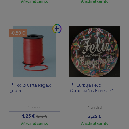
Añadir al carrito
Añadir al carrito
add
-0,50 €
Rollo Cinta Regalo
Burbuja Feliz
500m
Cumpleaños Flores TG
1 unidad
1 unidad
Precio
Precio
4,25 €
Precio
3,25 €
4,75 €
base
Añadir al carrito
Añadir al carrito