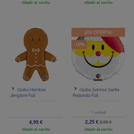
base
Añadir al carrito
Añadir al carrito
¡EN OFERTA!
-10%
Globo Hombre
Globo Sonrisa Santa
Jengibre Foil
Redondo Foil
1 unidad
Precio
Precio
Precio
2,25 €
4,95 €
2,50 €
base
Añadir al carrito
Añadir al carrito