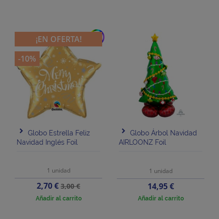
add
¡EN OFERTA!
-10%
Globo Estrella Feliz
Globo Árbol Navidad
Navidad Inglés Foil
AIRLOONZ Foil
1 unidad
1 unidad
Precio
Precio
2,70 €
Precio
14,95 €
3,00 €
base
Añadir al carrito
Añadir al carrito