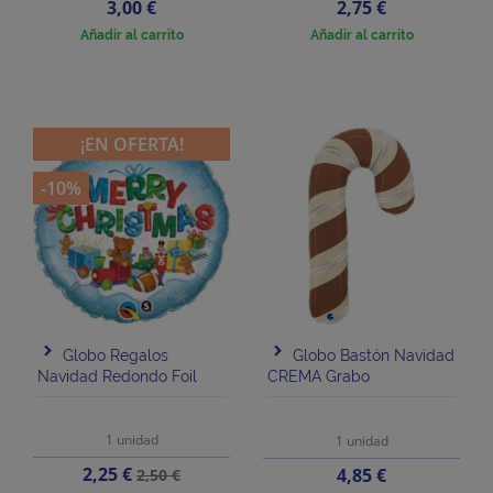
Precio
Precio
3,00 €
2,75 €
Añadir al carrito
Añadir al carrito
¡EN OFERTA!
-10%
Globo Regalos
Globo Bastón Navidad
Navidad Redondo Foil
CREMA Grabo
1 unidad
1 unidad
Precio
Precio
2,25 €
Precio
4,85 €
2,50 €