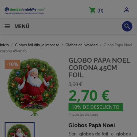

shopping_cart
(0)

MENÚ
Inicio
Globos foil dibujo impreso
Globos de Navidad
Globo Papa Noel
corona 45cm foil
GLOBO PAPA NOEL
-10%
CORONA 45CM
FOIL
3,00 €
2,70 €
10% DE DESCUENTO
Impuestos incluidos
Globos Papá Noel
Son
globos de foil
o
globos