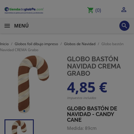

shopping_cart
(0)

MENÚ
Inicio
Globos foil dibujo impreso
Globos de Navidad
Globo bastón
Navidad CREMA Grabo
GLOBO BASTÓN
NAVIDAD CREMA
GRABO
4,85 €
Impuestos incluidos
GLOBO BASTÓN DE
NAVIDAD - CANDY
CANE
Medida: 89cm