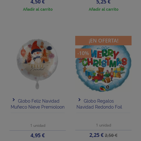
Precio
Precio
4,50 €
5,25 €
Añadir al carrito
Añadir al carrito
¡EN OFERTA!
-10%
Globo Feliz Navidad
Globo Regalos
Muñeco Nieve Premioloon
Navidad Redondo Foil
1 unidad
1 unidad
Precio
Precio
Precio
2,25 €
4,95 €
2,50 €
base