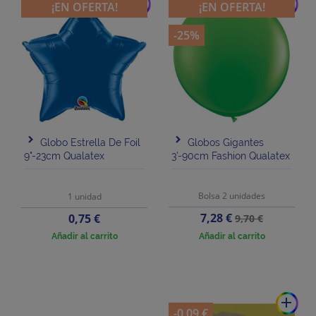
add
add
¡EN OFERTA!
¡EN OFERTA!
-25%
Globo Estrella De Foil
Globos Gigantes
9"-23cm Qualatex
3'-90cm Fashion Qualatex
Bolsa 2 unidades
1 unidad
Precio
Precio
Precio
7,28 €
0,75 €
9,70 €
base
Añadir al carrito
Añadir al carrito
add
-0,09 €