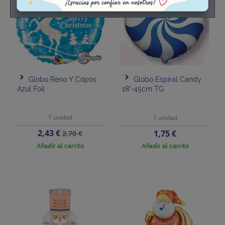
-10%
Globo Reno Y Copos
Globo Espiral Candy
Azul Foil
18"-45cm TG
1 unidad
1 unidad
Precio
Precio
2,43 €
Precio
1,75 €
2,70 €
base
Añadir al carrito
Añadir al carrito