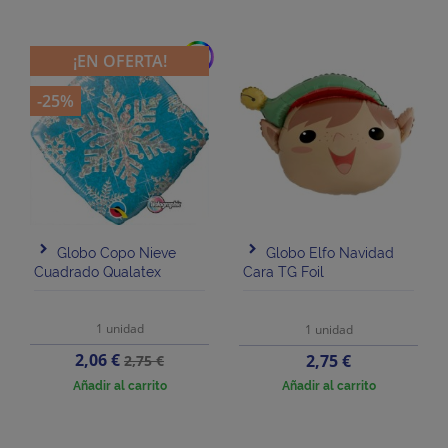
add
¡EN OFERTA!
-25%
Globo Copo Nieve
Globo Elfo Navidad
Cuadrado Qualatex
Cara TG Foil
1 unidad
1 unidad
Precio
Precio
2,06 €
Precio
2,75 €
2,75 €
base
Añadir al carrito
Añadir al carrito