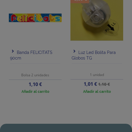
Banda FELICITATS
Luz Led Bolita Para
90cm
Globos TG
1 unidad
Bolsa 2 unidades
Precio
Precio
Precio
1,01 €
1,10 €
1,10 €
base
Añadir al carrito
Añadir al carrito