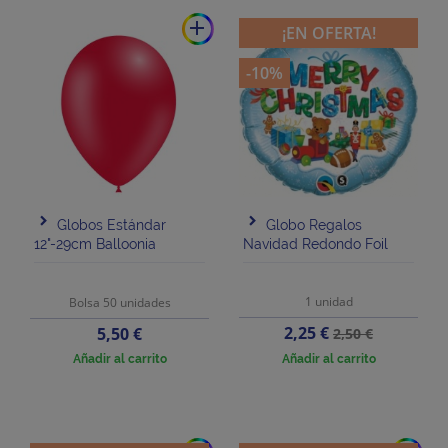
add
¡EN OFERTA!
-10%
Globos Estándar
Globo Regalos
12"-29cm Balloonia
Navidad Redondo Foil
1 unidad
Bolsa 50 unidades
Precio
Precio
Precio
2,25 €
5,50 €
2,50 €
base
Añadir al carrito
Añadir al carrito