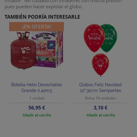
inflador. Ten cuidado con infladores con mucha presión
pues pueden hacer explotar el globo.
TAMBIÉN PODRÍA INTERESARLE
¡EN OFERTA!
Botella Helio Desechable
Globos Feliz Navidad
Grande 0,42m3
12"-30cm Sempertex
1 unidad
Bolsa 10 unidades
Precio
Precio
56,95 €
3,10 €
Añadir al carrito
Añadir al carrito