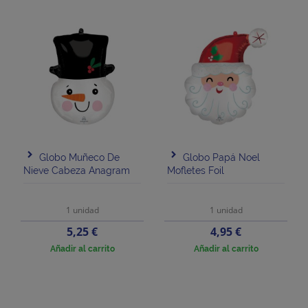
Globo Muñeco De
Globo Papá Noel
Nieve Cabeza Anagram
Mofletes Foil
1 unidad
1 unidad
Precio
Precio
5,25 €
4,95 €
Añadir al carrito
Añadir al carrito