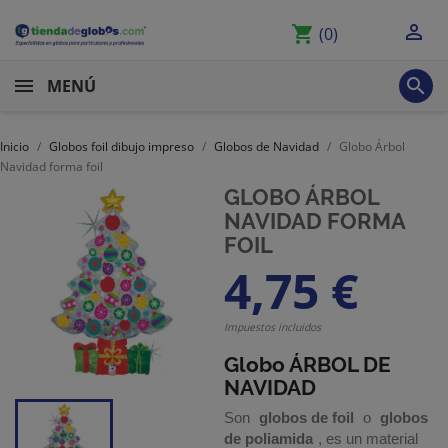

shopping_cart
(0)

MENÚ
Inicio
Globos foil dibujo impreso
Globos de Navidad
Globo Árbol
Navidad forma foil
GLOBO ÁRBOL
NAVIDAD FORMA
FOIL
4,75 €
Impuestos incluidos
Globo ÁRBOL DE
NAVIDAD
Son
globos de foil
o
globos
de poliamida
, es un material