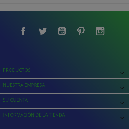
Facebook
Twitter
YouTube
Pinterest
Instagram
PRODUCTOS

NUESTRA EMPRESA

SU CUENTA

INFORMACIÓN DE LA TIENDA
keyboard_arrow_down