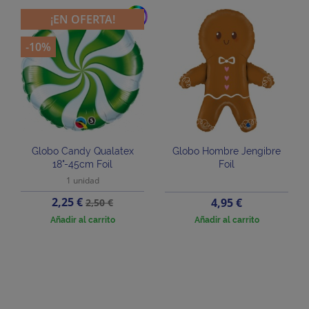
add
¡EN OFERTA!
-10%
Globo Candy Qualatex
Globo Hombre Jengibre
18"-45cm Foil
Foil
1 unidad
Precio
Precio
2,25 €
Precio
4,95 €
2,50 €
base
Añadir al carrito
Añadir al carrito