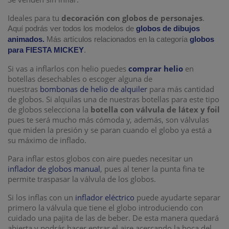
Ideales para tu
decoración con globos de personajes
.
Aquí podrás ver todos los modelos de
globos de dibujos
animados.
Más artículos relacionados en la categoría
globos
para FIESTA MICKEY
.
Si vas a inflarlos con helio puedes
comprar helio
en
botellas desechables o escoger alguna de
nuestras
bombonas de helio de alquiler
para más cantidad
de globos. Si alquilas una de nuestras botellas para este tipo
de globos selecciona la
botella con válvula de látex y foil
pues te será mucho más cómoda y, además, son válvulas
que miden la presión y se paran cuando el globo ya está a
su máximo de inflado.
Para inflar estos globos con aire puedes necesitar un
inflador de globos manual
, pues al tener la punta fina te
permite traspasar la válvula de los globos.
Si los inflas con un
inflador eléctrico
puede ayudarte separar
primero la válvula que tiene el globo introduciendo con
cuidado una pajita de las de beber. De esta manera quedará
abierta y podrás hacer entrar el aire acercando la boca del