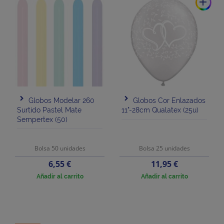
add
Globos Modelar 260
Globos Cor Enlazados
Surtido Pastel Mate
11"-28cm Qualatex (25u)
Sempertex (50)
Bolsa 50 unidades
Bolsa 25 unidades
Precio
Precio
6,55 €
11,95 €
Añadir al carrito
Añadir al carrito