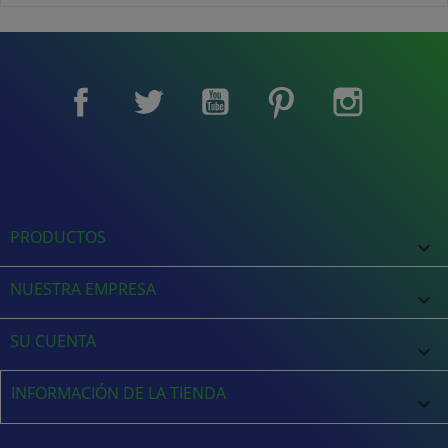
Facebook
Twitter
YouTube
Pinterest
Instagram
PRODUCTOS

NUESTRA EMPRESA

SU CUENTA

INFORMACIÓN DE LA TIENDA
keyboard_arrow_down