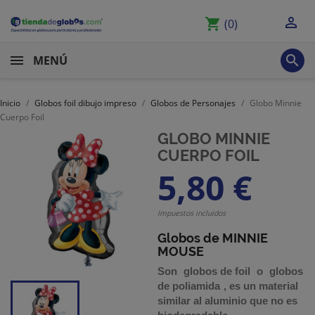

shopping_cart
(0)

MENÚ
Inicio
Globos foil dibujo impreso
Globos de Personajes
Globo Minnie
Cuerpo Foil
GLOBO MINNIE
CUERPO FOIL
5,80 €
Impuestos incluidos
Globos de MINNIE
MOUSE
Son
globos de foil
o
globos
de poliamida
,
es un material
similar al aluminio que no es