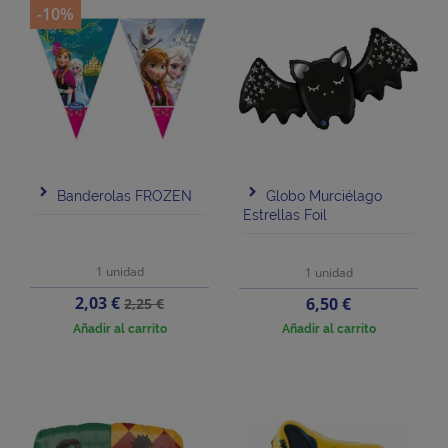
-10%
Banderolas FROZEN
Globo Murciélago
Estrellas Foil
1 unidad
1 unidad
Precio
Precio
2,03 €
Precio
6,50 €
2,25 €
base
Añadir al carrito
Añadir al carrito