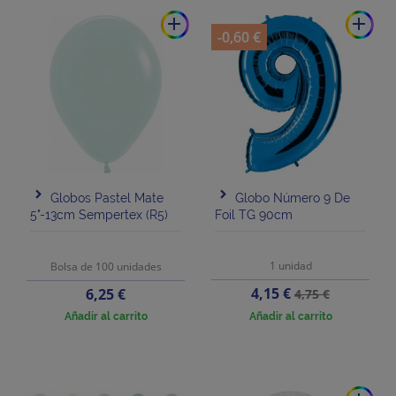
add
add
-0,60 €
Globos Pastel Mate
Globo Número 9 De
5"-13cm Sempertex (R5)
Foil TG 90cm
1 unidad
Bolsa de 100 unidades
Precio
Precio
Precio
4,15 €
6,25 €
4,75 €
base
Añadir al carrito
Añadir al carrito