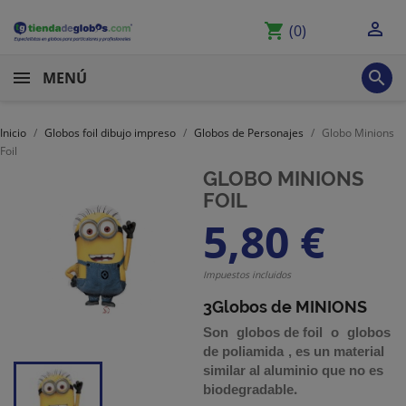

shopping_cart
(0)

MENÚ
Inicio
Globos foil dibujo impreso
Globos de Personajes
Globo Minions
Foil
GLOBO MINIONS
FOIL
5,80 €
Impuestos incluidos
3Globos de MINIONS
Son
globos de foil
o
globos
de poliamida
,
es un material
similar al aluminio que no es
.
biodegradable