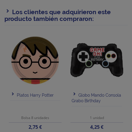
Los clientes que adquirieron este
producto también compraron:
Platos Harry Potter
Globo Mando Consola
Grabo Birthday
Bolsa 8 unidades
1 unidad
Precio
Precio
2,75 €
4,25 €