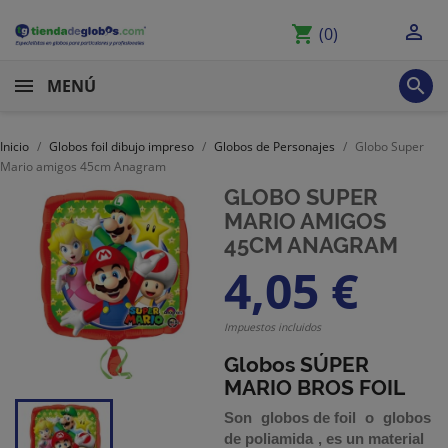

shopping_cart
(0)

MENÚ
Inicio
Globos foil dibujo impreso
Globos de Personajes
Globo Super
Mario amigos 45cm Anagram
GLOBO SUPER
MARIO AMIGOS
45CM ANAGRAM
4,05 €
Impuestos incluidos
Globos SÚPER
MARIO BROS FOIL
Son
globos de foil
o
globos
de poliamida
,
es un material