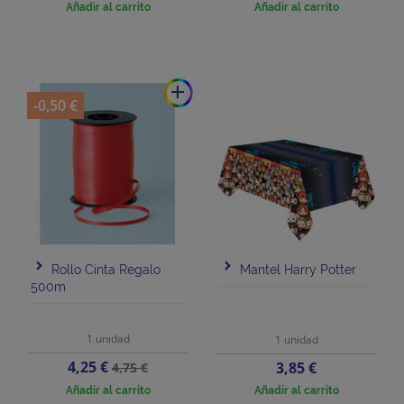
Añadir al carrito
Añadir al carrito
add
-0,50 €
Rollo Cinta Regalo
Mantel Harry Potter
500m
1 unidad
1 unidad
Precio
Precio
4,25 €
Precio
3,85 €
4,75 €
base
Añadir al carrito
Añadir al carrito