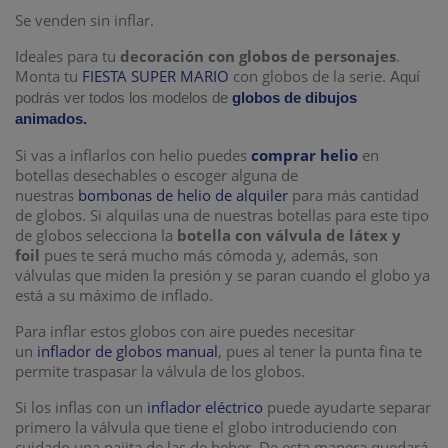
Se venden sin inflar.
Ideales para tu
decoración con globos de personajes
.
Monta tu
FIESTA SUPER MARIO
con globos de la serie.
Aquí
podrás ver todos los modelos de
globos de dibujos
animados.
Si vas a inflarlos con helio puedes
comprar helio
en
botellas desechables o escoger alguna de
nuestras
bombonas de helio de alquiler
para más cantidad
de globos. Si alquilas una de nuestras botellas para este tipo
de globos selecciona la
botella con válvula de látex y
foil
pues te será mucho más cómoda y, además, son
válvulas que miden la presión y se paran cuando el globo ya
está a su máximo de inflado.
Para inflar estos globos con aire puedes necesitar
un
inflador de globos manual
, pues al tener la punta fina te
permite traspasar la válvula de los globos.
Si los inflas con un
inflador eléctrico
puede ayudarte separar
primero la válvula que tiene el globo introduciendo con
cuidado una pajita de las de beber. De esta manera quedará