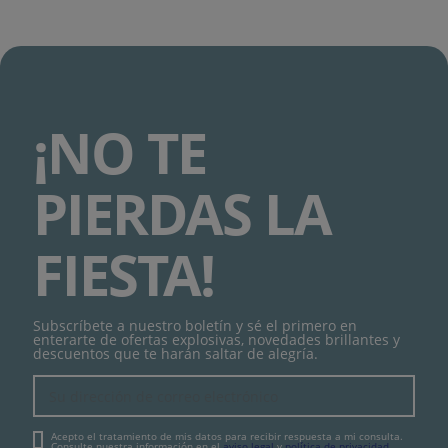
¡NO TE
PIERDAS LA
FIESTA!
Subscríbete a nuestro boletín y sé el primero en
enterarte de ofertas explosivas, novedades brillantes y
descuentos que te harán saltar de alegría.
Acepto el tratamiento de mis datos para recibir respuesta a mi consulta.
Consulte nuestra información en el
aviso legal
y
política de privacidad
.