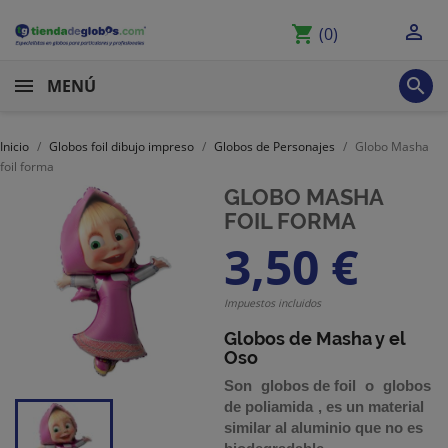

shopping_cart
(0)

MENÚ
Inicio
Globos foil dibujo impreso
Globos de Personajes
Globo Masha
foil forma
GLOBO MASHA
FOIL FORMA
3,50 €
Impuestos incluidos
Globos de Masha y el
Oso
Son
globos de foil
o
globos
de poliamida
,
es un material
similar al aluminio que no es