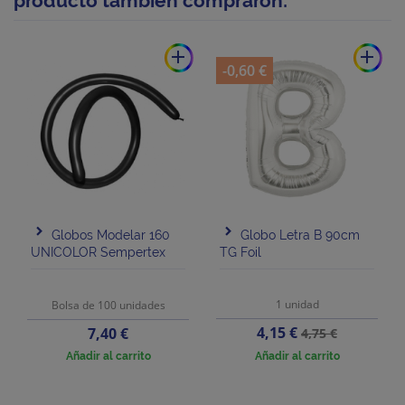
producto también compraron:
add
add
-0,60 €
Globos Modelar 160
Globo Letra B 90cm
UNICOLOR Sempertex
TG Foil
1 unidad
Bolsa de 100 unidades
Precio
Precio
Precio
4,15 €
7,40 €
4,75 €
base
Añadir al carrito
Añadir al carrito