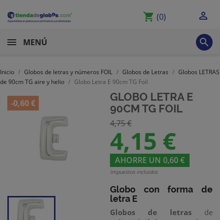

shopping_cart
(0)

MENÚ
Inicio
Globos de letras y números FOIL
Globos de Letras
Globos LETRAS
de 90cm TG aire y helio
Globo Letra E 90cm TG Foil
GLOBO LETRA E
-0,60 €
90CM TG FOIL
4,75 €
4,15 €
AHORRE UN 0,60 €
Impuestos incluidos
Globo con forma de
letra E
Globos de letras
de