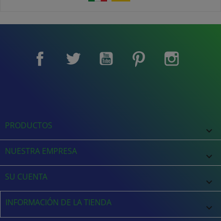
Facebook
Twitter
YouTube
Pinterest
Instagram
PRODUCTOS

NUESTRA EMPRESA

SU CUENTA

INFORMACIÓN DE LA TIENDA
keyboard_arrow_down