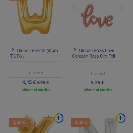
Globo Letra W 90cm
Globo Letras Love
TG Foil
Corazón Rosa Oro Foil
1 unidad
1 unidad
Precio
Precio
4,15 €
Precio
5,25 €
4,75 €
base
Añadir al carrito
Añadir al carrito
add
add
-0,60 €
-0,60 €