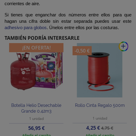
corrientes de aire.
Si tienes que enganchar dos números entre ellos para que
hagan una cifra doble sin estar separada puedes usar este
adhesivo para globos
. Únelos entre ellos por las costuras.
TAMBIÉN PODRÍA INTERESARLE
add
¡EN OFERTA!
-0,50 €
Botella Helio Desechable
Rollo Cinta Regalo 500m
Grande 0,42m3
1 unidad
1 unidad
Precio
Precio
Precio
4,25 €
56,95 €
4,75 €
base
Añadir al carrito
Añadir al carrito