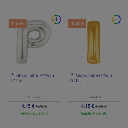
add
add
-0,60 €
-0,60 €
Globo Letra P 90cm
Globo Letra I 90cm
TG Foil
TG Foil
1 unidad
1 unidad
Precio
Precio
Precio
Precio
4,15 €
4,15 €
4,75 €
4,75 €
base
base
Añadir al carrito
Añadir al carrito