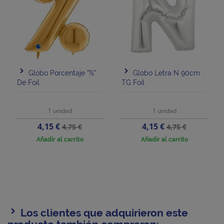
Globo Porcentaje "%"
Globo Letra N 90cm
De Foil
TG Foil
1 unidad
1 unidad
Precio
Precio
Precio
Precio
4,15 €
4,15 €
4,75 €
4,75 €
base
base
Añadir al carrito
Añadir al carrito
Los clientes que adquirieron este