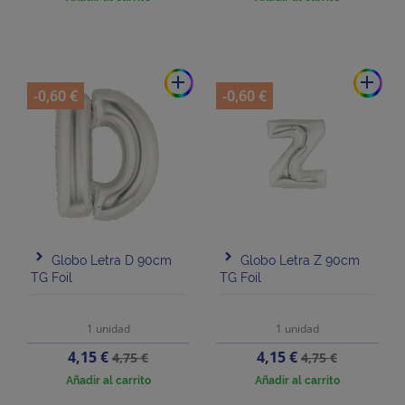
add
add
-0,60 €
-0,60 €
Globo Letra D 90cm
Globo Letra Z 90cm
TG Foil
TG Foil
1 unidad
1 unidad
Precio
Precio
Precio
Precio
4,15 €
4,15 €
4,75 €
4,75 €
base
base
Añadir al carrito
Añadir al carrito