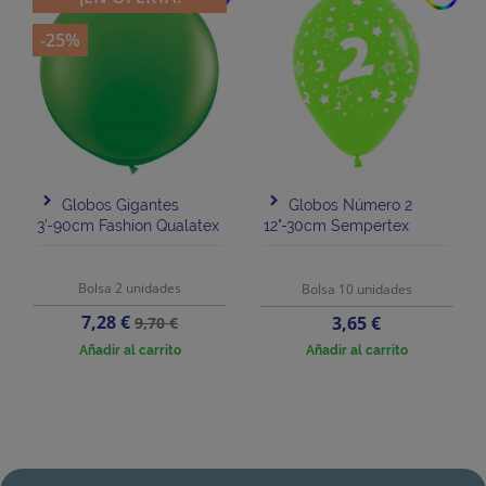
-25%
Globos Gigantes
Globos Número 2
3'-90cm Fashion Qualatex
12"-30cm Sempertex
Bolsa 2 unidades
Bolsa 10 unidades
Precio
Precio
7,28 €
Precio
3,65 €
9,70 €
base
Añadir al carrito
Añadir al carrito