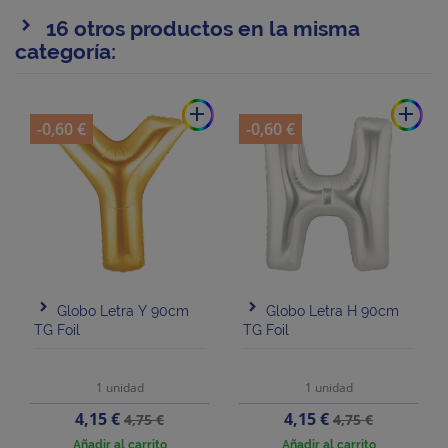
16 otros productos en la misma
categoría:
add
add
-0,60 €
-0,60 €
Globo Letra Y 90cm
Globo Letra H 90cm
TG Foil
TG Foil
1 unidad
1 unidad
Precio
Precio
Precio
Precio
4,15 €
4,15 €
4,75 €
4,75 €
base
base
Añadir al carrito
Añadir al carrito