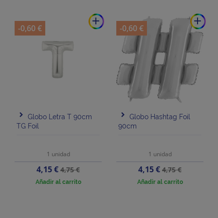
add
add
-0,60 €
-0,60 €
Globo Letra T 90cm
Globo Hashtag Foil
TG Foil
90cm
1 unidad
1 unidad
Precio
Precio
Precio
Precio
4,15 €
4,15 €
4,75 €
4,75 €
base
base
Añadir al carrito
Añadir al carrito