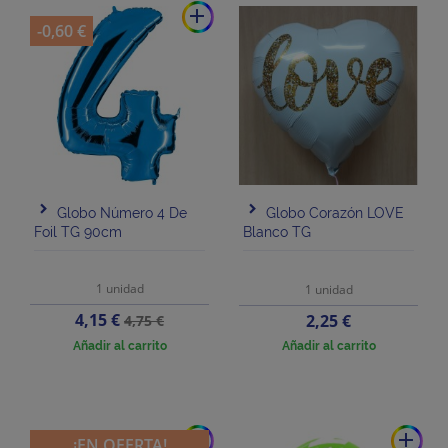
add
-0,60 €
Globo Número 4 De
Globo Corazón LOVE
Foil TG 90cm
Blanco TG
1 unidad
1 unidad
Precio
Precio
4,15 €
Precio
2,25 €
4,75 €
base
Añadir al carrito
Añadir al carrito
add
add
¡EN OFERTA!