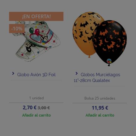
¡EN OFERTA!
-10%
Globo Avión 3D Foil
Globos Murciélagos
11"-28cm Qualatex
1 unidad
Bolsa 25 unidades
Precio
Precio
2,70 €
Precio
11,95 €
3,00 €
base
Añadir al carrito
Añadir al carrito