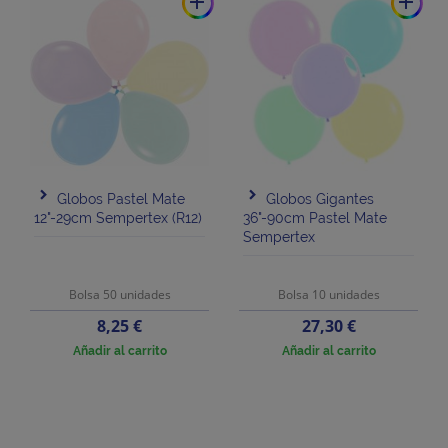
add
add
Globos Pastel Mate
Globos Gigantes
12"-29cm Sempertex (R12)
36"-90cm Pastel Mate
Sempertex
Bolsa 50 unidades
Bolsa 10 unidades
Precio
Precio
8,25 €
27,30 €
Añadir al carrito
Añadir al carrito