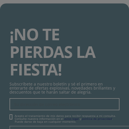
¡NO TE
PIERDAS LA
FIESTA!
Subscríbete a nuestro boletín y sé el primero en
enterarte de ofertas explosivas, novedades brillantes y
descuentos que te harán saltar de alegría.
Acepto el tratamiento de mis datos para recibir respuesta a mi consulta.
Consulte nuestra información en el
aviso legal
y
política de privacidad
.
Puede darse de baja en cualquier momento.