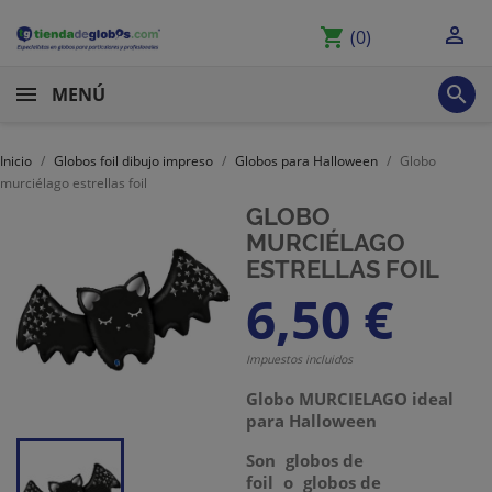

shopping_cart
(0)

MENÚ
Inicio
Globos foil dibujo impreso
Globos para Halloween
Globo
murciélago estrellas foil
GLOBO
MURCIÉLAGO
ESTRELLAS FOIL
6,50 €
Impuestos incluidos
Globo MURCIELAGO ideal
para Halloween
Son
globos de
foil
o
globos de