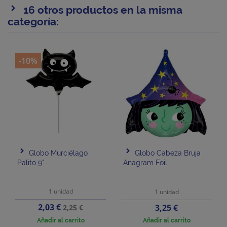
16 otros productos en la misma
categoría:
-10%
Globo Murciélago
Globo Cabeza Bruja
Palito 9"
Anagram Foil
1 unidad
1 unidad
Precio
Precio
2,03 €
Precio
3,25 €
2,25 €
base
Añadir al carrito
Añadir al carrito