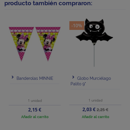
producto también compraron:
-10%
Banderolas MINNIE
Globo Murciélago
Palito 9"
1 unidad
1 unidad
Precio
Precio
Precio
2,03 €
2,15 €
2,25 €
base
Añadir al carrito
Añadir al carrito