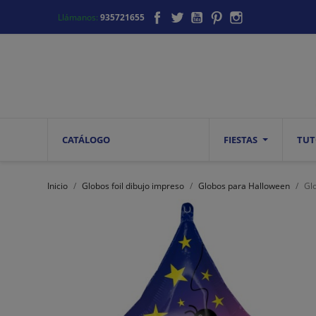
Facebook
Twitter
YouTube
Pinterest
Instagram
Llámanos:
935721655
CATÁLOGO
FIESTAS
TUT
Inicio
Globos foil dibujo impreso
Globos para Halloween
Gl