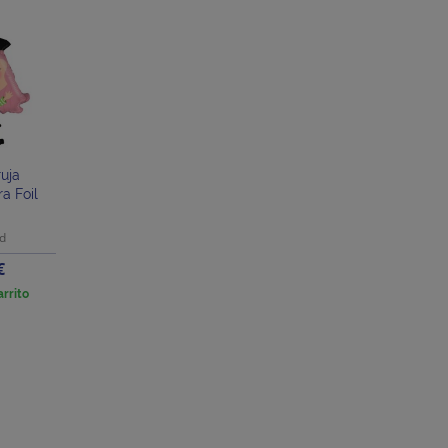
uja
a Foil
ad
o
€
arrito