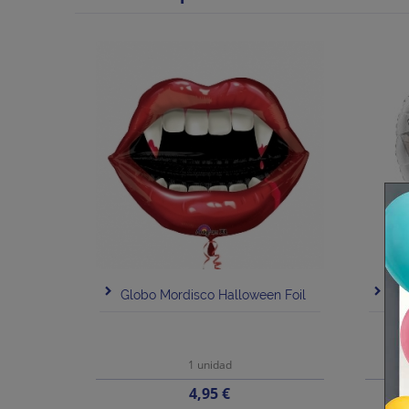
Globo Mordisco Halloween Foil
Gl
1 unidad
Precio
4,95 €