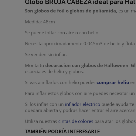
Globo BRUJA CABEZA ideal para Ha
Son
globos de foil
o
globos de poliamida
,
es un ma
Medida: 48cm
Se puede inflar con aire o con helio.
Necesita aproximadamente 0.045m3 de helio y flota 
Se venden sin inflar.
Monta tu
decoración con globos de Halloween
.
Gl
especiales de helio y globos.
Si vas a inflarlos con helio puedes
comprar helio
en 
Para inflar estos globos con aire puedes necesitar u
Si los inflas con un
inflador eléctrico
puede ayudarte s
quedará abierta y podrás hacer entrar el aire acerca
Utiliza nuestras
cintas de colores
para atar los globos
TAMBIÉN PODRÍA INTERESARLE