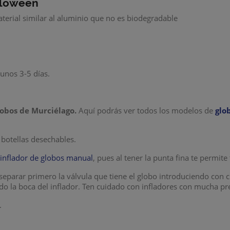
lloween
terial similar al aluminio que no es biodegradable
unos 3-5 días.
obos de Murciélago.
Aquí podrás ver todos los modelos de
glo
botellas desechables.
n
inflador de globos manual
, pues al tener la punta fina te permite
eparar primero la válvula que tiene el globo introduciendo con c
ndo la boca del inflador. Ten cuidado con infladores con mucha p
.