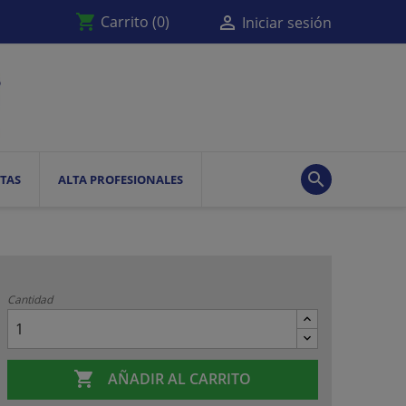
shopping_cart

Carrito
(0)
Iniciar sesión

TAS
ALTA PROFESIONALES
Cantidad

AÑADIR AL CARRITO