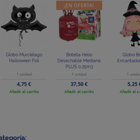
¡EN OFERTA!
Globo Murciélago
Botella Helio
Globo Br
Halloween Foil
Desechable Mediana
Encantador
PLUS 0,25m3
1 unidad
1 unidad
1 unid
Precio
Precio
Preci
4,75 €
37,50 €
5,25 
Añadir al carrito
Añadir al carrito
Añadir al c
ategoría: